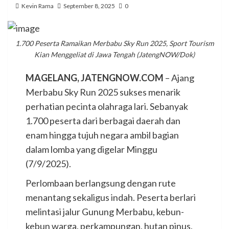
Kevin Rama
September 8, 2025
0
1.700 Peserta Ramaikan Merbabu Sky Run 2025, Sport Tourism
Kian Menggeliat di Jawa Tengah (JatengNOW/Dok)
MAGELANG, JATENGNOW.COM
– Ajang
Merbabu Sky Run 2025 sukses menarik
perhatian pecinta olahraga lari. Sebanyak
1.700 peserta dari berbagai daerah dan
enam hingga tujuh negara ambil bagian
dalam lomba yang digelar Minggu
(7/9/2025).
Perlombaan berlangsung dengan rute
menantang sekaligus indah. Peserta berlari
melintasi jalur Gunung Merbabu, kebun-
kebun warga, perkampungan, hutan pinus,