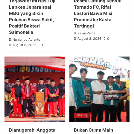
Terjawab! Ini Hasil Uji
Resmi Gabung Kendal
Labkes Jepara soal
Tornado FC, Rifal
MBG yang Bikin
Lastori Bawa Misi
Puluhan Siswa Sakit,
Promosi ke Kasta
Positif Bakteri
Tertinggi
Salmonella
Kevin Rama
August 8, 2026
0
Nurcahyo Adianto
August 8, 2026
0
Jateng
Jateng
Dianugerahi Anggota
Bukan Cuma Main