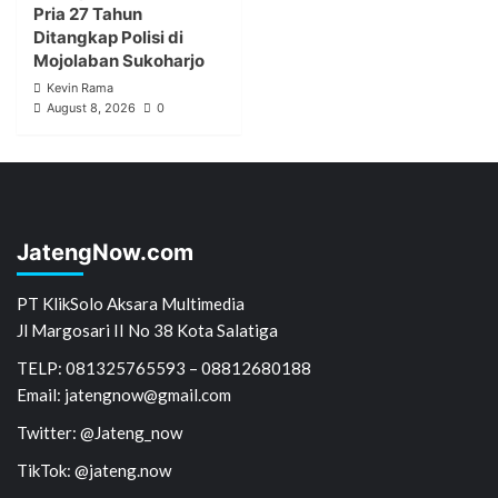
Pria 27 Tahun
Ditangkap Polisi di
Mojolaban Sukoharjo
Kevin Rama
August 8, 2026
0
JatengNow.com
PT KlikSolo Aksara Multimedia
Jl Margosari II No 38 Kota Salatiga
TELP: 081325765593 – 08812680188
Email: jatengnow@gmail.com
Twitter: @Jateng_now
TikTok: @jateng.now