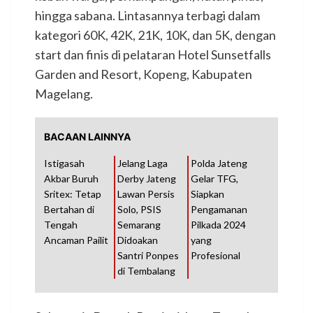
hingga sabana. Lintasannya terbagi dalam
kategori 60K, 42K, 21K, 10K, dan 5K, dengan
start dan finis di pelataran Hotel Sunsetfalls
Garden and Resort, Kopeng, Kabupaten
Magelang.
BACAAN LAINNYA
Istigasah
Jelang Laga
Polda Jateng
Akbar Buruh
Derby Jateng
Gelar TFG,
Sritex: Tetap
Lawan Persis
Siapkan
Bertahan di
Solo, PSIS
Pengamanan
Tengah
Semarang
Pilkada 2024
Ancaman Pailit
Didoakan
yang
Santri Ponpes
Profesional
di Tembalang