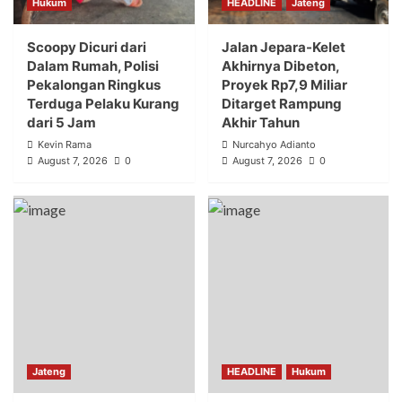
Hukum
HEADLINE
Jateng
Scoopy Dicuri dari
Jalan Jepara-Kelet
Dalam Rumah, Polisi
Akhirnya Dibeton,
Pekalongan Ringkus
Proyek Rp7,9 Miliar
Terduga Pelaku Kurang
Ditarget Rampung
dari 5 Jam
Akhir Tahun
Kevin Rama
Nurcahyo Adianto
August 7, 2026
0
August 7, 2026
0
Jateng
HEADLINE
Hukum