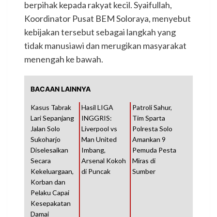
berpihak kepada rakyat kecil. Syaifullah,
Koordinator Pusat BEM Soloraya, menyebut
kebijakan tersebut sebagai langkah yang
tidak manusiawi dan merugikan masyarakat
menengah ke bawah.
BACAAN LAINNYA
Kasus Tabrak
Hasil LIGA
Patroli Sahur,
Lari Sepanjang
INGGRIS:
Tim Sparta
Jalan Solo
Liverpool vs
Polresta Solo
Sukoharjo
Man United
Amankan 9
Diselesaikan
Imbang,
Pemuda Pesta
Secara
Arsenal Kokoh
Miras di
Kekeluargaan,
di Puncak
Sumber
Korban dan
Pelaku Capai
Kesepakatan
Damai