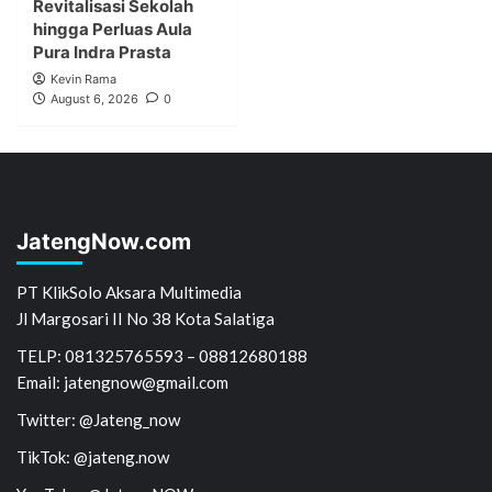
Revitalisasi Sekolah
hingga Perluas Aula
Pura Indra Prasta
Kevin Rama
August 6, 2026
0
JatengNow.com
PT KlikSolo Aksara Multimedia
Jl Margosari II No 38 Kota Salatiga
TELP: 081325765593 – 08812680188
Email: jatengnow@gmail.com
Twitter: @Jateng_now
TikTok: @jateng.now