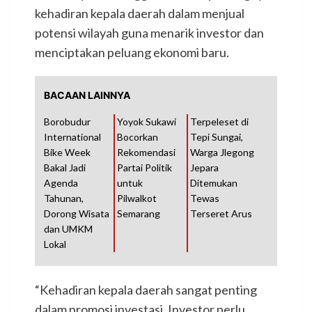
kehadiran kepala daerah dalam menjual
potensi wilayah guna menarik investor dan
menciptakan peluang ekonomi baru.
BACAAN LAINNYA
Borobudur
Yoyok Sukawi
Terpeleset di
International
Bocorkan
Tepi Sungai,
Bike Week
Rekomendasi
Warga Jlegong
Bakal Jadi
Partai Politik
Jepara
Agenda
untuk
Ditemukan
Tahunan,
Pilwalkot
Tewas
Dorong Wisata
Semarang
Terseret Arus
dan UMKM
Lokal
“Kehadiran kepala daerah sangat penting
dalam promosi investasi. Investor perlu