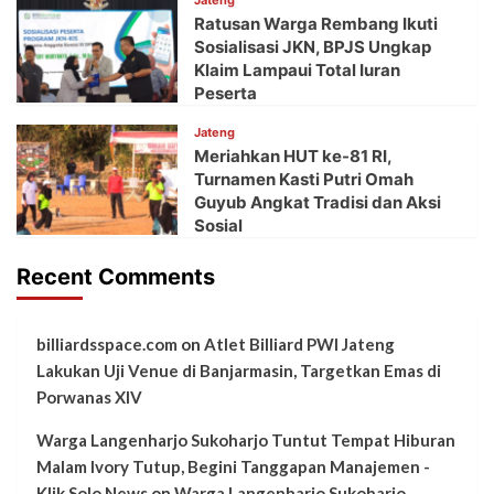
Jateng
Ratusan Warga Rembang Ikuti
Sosialisasi JKN, BPJS Ungkap
Klaim Lampaui Total Iuran
Peserta
Jateng
Meriahkan HUT ke-81 RI,
Turnamen Kasti Putri Omah
Guyub Angkat Tradisi dan Aksi
Sosial
Recent Comments
billiardsspace.com
on
Atlet Billiard PWI Jateng
Lakukan Uji Venue di Banjarmasin, Targetkan Emas di
Porwanas XIV
Warga Langenharjo Sukoharjo Tuntut Tempat Hiburan
Malam Ivory Tutup, Begini Tanggapan Manajemen -
Klik Solo News
on
Warga Langenharjo Sukoharjo