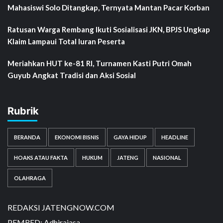
Mahasiswi Solo Ditangkap, Ternyata Mantan Pacar Korban
Ratusan Warga Rembang Ikuti Sosialisasi JKN, BPJS Ungkap
Klaim Lampaui Total Iuran Peserta
Meriahkan HUT ke-81 RI, Turnamen Kasti Putri Omah
Guyub Angkat Tradisi dan Aksi Sosial
Rubrik
BERANDA
EKONOMI BISNIS
GAYA HIDUP
HEADLINE
HOAKS ATAU FAKTA
HUKUM
JATENG
NASIONAL
OLAHRAGA
REDAKSI JATENGNOW.COM
PEMRED: Adhirajasa