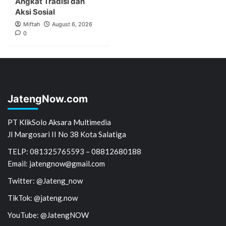
Angkat Tradisi dan
Aksi Sosial
Miftah
August 6, 2026
0
JatengNow.com
PT KlikSolo Aksara Multimedia
Jl Margosari II No 38 Kota Salatiga
TELP: 081325765593 – 08812680188
Email: jatengnow@gmail.com
Twitter: @Jateng_now
TikTok: @jateng.now
YouTube: @JatengNOW