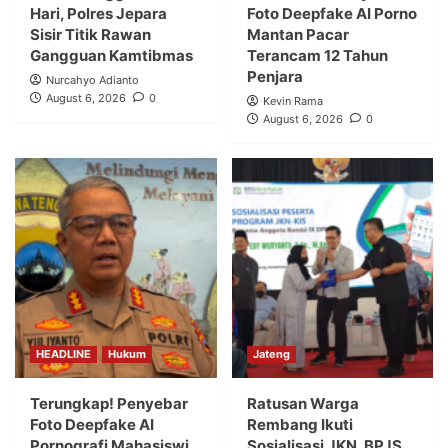
Hari, Polres Jepara
Foto Deepfake AI Porno
Sisir Titik Rawan
Mantan Pacar
Gangguan Kamtibmas
Terancam 12 Tahun
Penjara
Nurcahyo Adianto
August 6, 2026
0
Kevin Rama
August 6, 2026
0
HEADLINE
Hukum
Jateng
Terungkap! Penyebar
Ratusan Warga
Foto Deepfake AI
Rembang Ikuti
Pornografi Mahasiswi
Sosialisasi JKN, BPJS