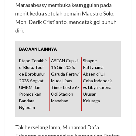
Marasabessy membuka keunggulan pada
menit kedua setelah pemain Maestro Solo,
Moh. Derik Cristianto, mencetak gol bunuh
diri.
BACAAN LAINNYA
Etape Terakhir
ASEAN Cup U-
Shayne
di Blora, Tour
16 Girl 2025:
Pattynama
de Borobudur
Garuda Pertiwi
Absen di Uji
2023 Angkat
Muda Libas
Coba Indonesia
UMKM dan
Timor Leste 6-
vs Libya karena
Promosikan
0 di Stadion
Urusan
Bandara
Manahan
Keluarga
Ngloram
Tak berselang lama, Muhamad Dafa
Erlangga menggandakan keunggulan Proton