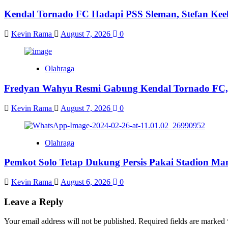
Kendal Tornado FC Hadapi PSS Sleman, Stefan Keel
Kevin Rama
August 7, 2026
0
Olahraga
Fredyan Wahyu Resmi Gabung Kendal Tornado FC,
Kevin Rama
August 7, 2026
0
Olahraga
Pemkot Solo Tetap Dukung Persis Pakai Stadion Ma
Kevin Rama
August 6, 2026
0
Leave a Reply
Your email address will not be published.
Required fields are marked