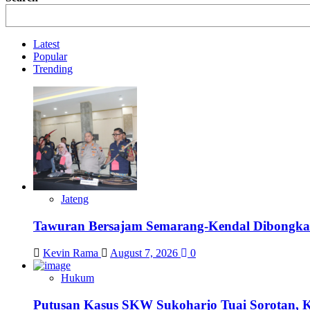
Latest
Popular
Trending
Jateng
Tawuran Bersajam Semarang-Kendal Dibongkar,
Kevin Rama
August 7, 2026
0
Hukum
Putusan Kasus SKW Sukoharjo Tuai Sorotan, 