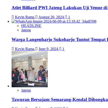
Atlet Billiard PWI Jateng Lakukan Uji Venue 
Kevin Rama
August 20, 2024
1
HEADLINE
Jateng
Warga Langenharjo Sukoharjo Tuntut Tempat 
Kevin Rama
June 9, 2024
1
Jateng
Tawuran Bersajam Semarang-Kendal Dibongkar,