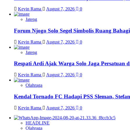
Kevin Rama
August 7, 2026
0
Jateng
Forum Njogo Solo Segel Simbolis Ruang Bahagi
Kevin Rama
August 7, 2026
0
Jateng
Respati Ardi Ajak Warga Solo Jaga Persatuan d
Kevin Rama
August 7, 2026
0
Olahraga
Kendal Tornado FC Hadapi PSS Sleman, Stefan
Kevin Rama
August 7, 2026
0
HEADLINE
Olahraga