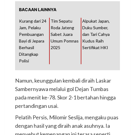
BACAAN LAINNYA
Kurang dari 24
Tim Sepatu
Alpukat Japan,
Jam, Pelaku
Roda Jateng
Duku Sumber,
Pembuangan
Sabet Juara
dan Tari Cahya
Bayi di Jepara
Umum Pomnas
Kudus Raih
Berhasil
2025
Sertifikat HKI
Ditangkap
Polisi
Namun, keunggulan kembali diraih Laskar
Sambernyawa melalui gol Dejan Tumbas
pada menit ke-78. Skor 2-1 bertahan hingga
pertandingan usai.
Pelatih Persis, Milomir Seslija, mengaku puas
dengan hasil yang diraih anak asuhnya. Ia
menyebut kemenangan ini terasa seperti