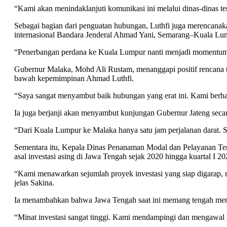
“Kami akan menindaklanjuti komunikasi ini melalui dinas-dinas ter
Sebagai bagian dari penguatan hubungan, Luthfi juga merencana
internasional Bandara Jenderal Ahmad Yani, Semarang–Kuala Lu
“Penerbangan perdana ke Kuala Lumpur nanti menjadi momentum un
Gubernur Malaka, Mohd Ali Rustam, menanggapi positif rencana t
bawah kepemimpinan Ahmad Luthfi.
“Saya sangat menyambut baik hubungan yang erat ini. Kami berhar
Ia juga berjanji akan menyambut kunjungan Gubernur Jateng secara
“Dari Kuala Lumpur ke Malaka hanya satu jam perjalanan darat. S
Sementara itu, Kepala Dinas Penanaman Modal dan Pelayanan Te
asal investasi asing di Jawa Tengah sejak 2020 hingga kuartal I 2
“Kami menawarkan sejumlah proyek investasi yang siap digarap, mula
jelas Sakina.
Ia menambahkan bahwa Jawa Tengah saat ini memang tengah menjad
“Minat investasi sangat tinggi. Kami mendampingi dan mengawal la