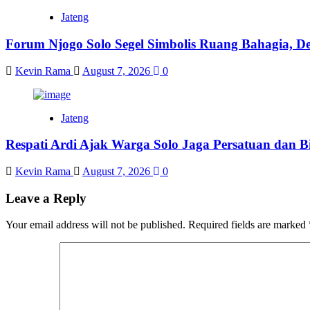
Jateng
Forum Njogo Solo Segel Simbolis Ruang Bahagia, De
Kevin Rama
August 7, 2026
0
Jateng
Respati Ardi Ajak Warga Solo Jaga Persatuan dan Bi
Kevin Rama
August 7, 2026
0
Leave a Reply
Your email address will not be published.
Required fields are marked