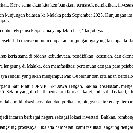
kait. Kerja sama akan kita kembangkan, termasuk pendidikan, investasi,
kan kunjungan balasan ke Malaka pada September 2025. Kunjungan itu
mpur.
tuk ekspansi kerja sama yang lebih luas,” lanjutnya.
ersebut. Ia menyebut ini merupakan kunjungannya yang keempat ke Ja
ap kerja sama di bidang kebudayaan, pendidikan, kesenian, dan ekono
 langsung di Malaka, dan memfasilitasi pertemuan dengan para pejabat
aya sendiri yang akan menjemput Pak Gubernur dan kita akan berdialo
rpadu Satu Pintu (DPMPTSP) Jawa Tengah, Sakina Rosellasari, menje
025. Sektor yang diminati mencakup farmasi, karet, industri alas kaki, 
i dari hilirisasi pertanian dan perikanan, hingga sektor energi terbar
i incaran berbagai negara sebagai lokasi investasi. Bahkan, rombonga
ngsung prosesnya. Jika ada hambatan, kami fasilitasi langsung dengan