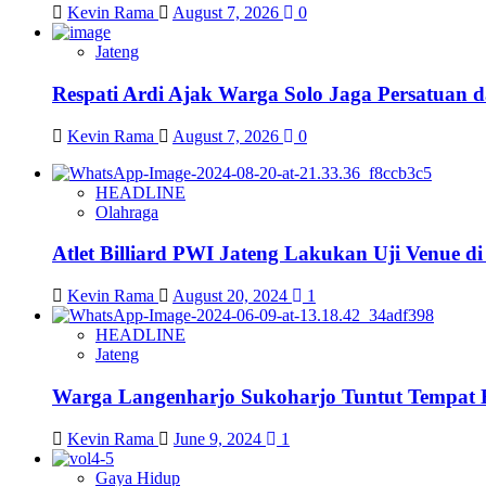
Kevin Rama
August 7, 2026
0
Jateng
Respati Ardi Ajak Warga Solo Jaga Persatuan d
Kevin Rama
August 7, 2026
0
HEADLINE
Olahraga
Atlet Billiard PWI Jateng Lakukan Uji Venue 
Kevin Rama
August 20, 2024
1
HEADLINE
Jateng
Warga Langenharjo Sukoharjo Tuntut Tempat 
Kevin Rama
June 9, 2024
1
Gaya Hidup