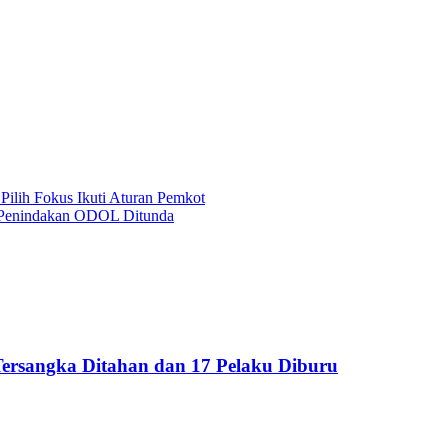
ilih Fokus Ikuti Aturan Pemkot
i: Penindakan ODOL Ditunda
ersangka Ditahan dan 17 Pelaku Diburu