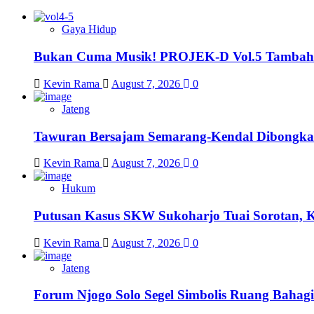
Gaya Hidup
Bukan Cuma Musik! PROJEK-D Vol.5 Tambah 
Kevin Rama
August 7, 2026
0
Jateng
Tawuran Bersajam Semarang-Kendal Dibongkar,
Kevin Rama
August 7, 2026
0
Hukum
Putusan Kasus SKW Sukoharjo Tuai Sorotan, 
Kevin Rama
August 7, 2026
0
Jateng
Forum Njogo Solo Segel Simbolis Ruang Bahagi