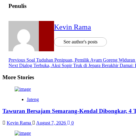
Penulis
Kevin Rama
See author's posts
Previous
Soal Tuduhan Penipuan, Pemilik Ayam Goreng Widuran P
Next
Dialog Terbuka, Aksi Sopir Truk di Jepara Berakhir Dama
More Stories
Jateng
Tawuran Bersajam Semarang-Kendal Dibongkar, 4 T
Kevin Rama
August 7, 2026
0