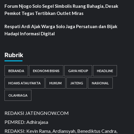
Forum Njogo Solo Segel Simbolis Ruang Bahagia, Desak
Pemkot Tegas Tertibkan Outlet Miras
Respati Ardi Ajak Warga Solo Jaga Persatuan dan Bijak
Hadapi Informasi Digital
Rubrik
BERANDA
EKONOMI BISNIS
GAYA HIDUP
HEADLINE
HOAKS ATAU FAKTA
HUKUM
JATENG
NASIONAL
OLAHRAGA
REDAKSI JATENGNOW.COM
PEMRED: Adhirajasa
REDAKSI: Kevin Rama, Ardiansyah, Benediktus Candra,