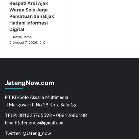
Respati Ardi Ajak
Warga Solo Jaga
Persatuan dan Bijak
Hadapi Informasi
Digital
Kevin Rama
August 7, 2026
0
JatengNow.com
PT KlikSolo Aksara Multimedia
Jl Margosari II No 38 Kota Salatiga
TELP: 081325765593 – 08812680188
Email: jatengnow@gmail.com
Twitter: @Jateng_now