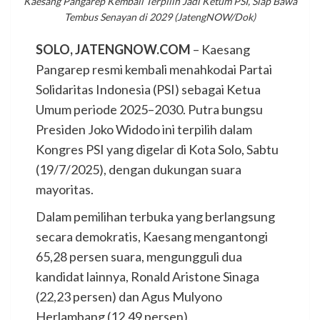
Kaesang Pangarep Kembali Terpilih Jadi Ketum PSI, Siap Bawa
Tembus Senayan di 2029 (JatengNOW/Dok)
SOLO, JATENGNOW.COM
– Kaesang
Pangarep resmi kembali menahkodai Partai
Solidaritas Indonesia (PSI) sebagai Ketua
Umum periode 2025–2030. Putra bungsu
Presiden Joko Widodo ini terpilih dalam
Kongres PSI yang digelar di Kota Solo, Sabtu
(19/7/2025), dengan dukungan suara
mayoritas.
Dalam pemilihan terbuka yang berlangsung
secara demokratis, Kaesang mengantongi
65,28 persen suara, mengungguli dua
kandidat lainnya, Ronald Aristone Sinaga
(22,23 persen) dan Agus Mulyono
Herlambang (12,49 persen).