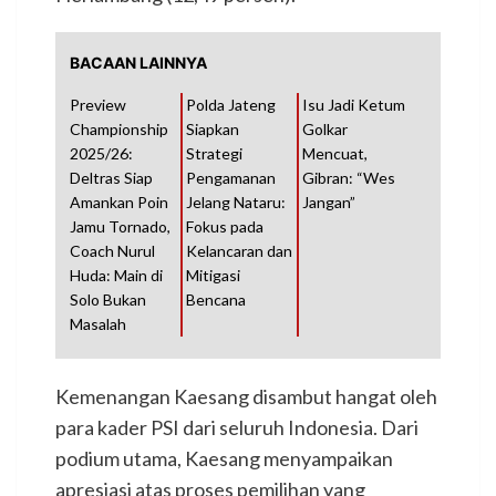
BACAAN LAINNYA
Preview
Polda Jateng
Isu Jadi Ketum
Championship
Siapkan
Golkar
2025/26:
Strategi
Mencuat,
Deltras Siap
Pengamanan
Gibran: “Wes
Amankan Poin
Jelang Nataru:
Jangan”
Jamu Tornado,
Fokus pada
Coach Nurul
Kelancaran dan
Huda: Main di
Mitigasi
Solo Bukan
Bencana
Masalah
Kemenangan Kaesang disambut hangat oleh
para kader PSI dari seluruh Indonesia. Dari
podium utama, Kaesang menyampaikan
apresiasi atas proses pemilihan yang