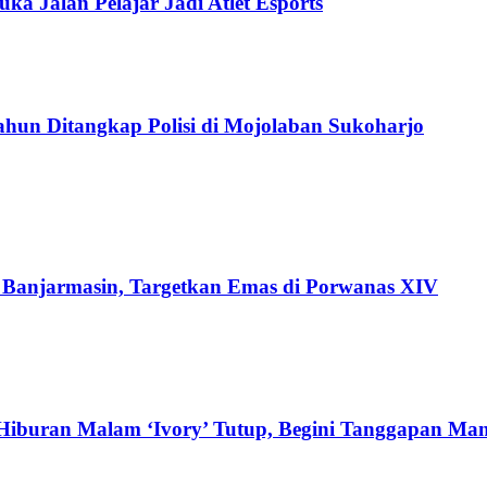
a Jalan Pelajar Jadi Atlet Esports
hun Ditangkap Polisi di Mojolaban Sukoharjo
di Banjarmasin, Targetkan Emas di Porwanas XIV
Hiburan Malam ‘Ivory’ Tutup, Begini Tanggapan Ma