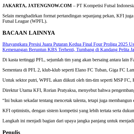
JAKARTA, JATENGNOW.COM
– PT Kompetisi Futsal Indonesia
Selain menghadirkan format pertandingan sepanjang pekan, KFI juga m
Futsal League (WPFL).
BACAAN LAINNYA
Bhayangkara Presisi Juara Putaran Kedua Final Four Proliga 2025 
Kemenangan Beruntun KBS Terhenti, Tumbang di Kandang Pelita J
Di kasta tertinggi PFL, sejumlah tim yang akan bersaing antara la
Sementara di PFL 2, klub-klub seperti Elano FC Tuban, Giga FC La
Untuk sektor putri, WPFL akan diikuti oleh tim-tim seperti MSP F
Direktur Utama KFI, Rorian Pratyaksa, menyebut bahwa pengembangan 
“Ini bukan sekadar tentang mencetak talenta, tetapi juga membangun
KFI optimistis, dengan sistem kompetisi yang lebih tertata serta duku
Langkah ini menjadi bagian dari upaya jangka panjang untuk menjadik
Penulis