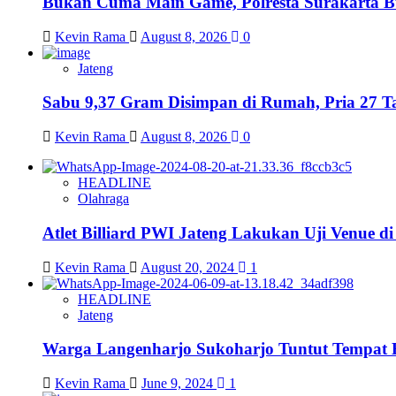
Bukan Cuma Main Game, Polresta Surakarta Buk
Kevin Rama
August 8, 2026
0
Jateng
Sabu 9,37 Gram Disimpan di Rumah, Pria 27 Ta
Kevin Rama
August 8, 2026
0
HEADLINE
Olahraga
Atlet Billiard PWI Jateng Lakukan Uji Venue 
Kevin Rama
August 20, 2024
1
HEADLINE
Jateng
Warga Langenharjo Sukoharjo Tuntut Tempat 
Kevin Rama
June 9, 2024
1