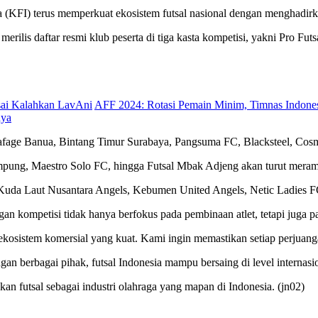
 (KFI) terus memperkuat ekosistem futsal nasional dengan menghadirk
erilis daftar resmi klub peserta di tiga kasta kompetisi, yakni Pro F
Usai Kalahkan LavAni
AFF 2024: Rotasi Pemain Minim, Timnas Indones
aya
in Fafage Banua, Bintang Timur Surabaya, Pangsuma FC, Blacksteel, 
mpung, Maestro Solo FC, hingga Futsal Mbak Adjeng akan turut meram
C, Kuda Laut Nusantara Angels, Kebumen United Angels, Netic Ladie
kompetisi tidak hanya berfokus pada pembinaan atlet, tetapi juga pa
 ekosistem komersial yang kuat. Kami ingin memastikan setiap perjuan
ngan berbagai pihak, futsal Indonesia mampu bersaing di level internas
an futsal sebagai industri olahraga yang mapan di Indonesia. (jn02)