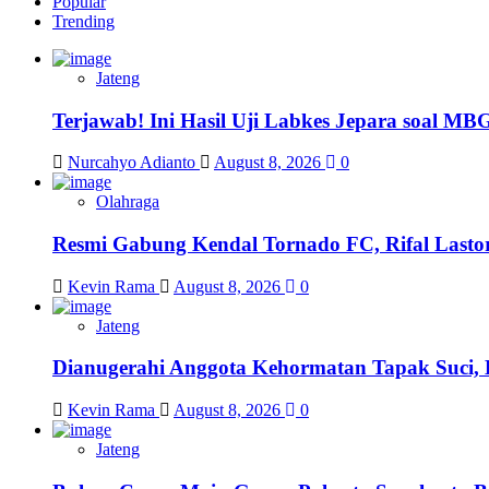
Popular
Trending
Jateng
Terjawab! Ini Hasil Uji Labkes Jepara soal MBG
Nurcahyo Adianto
August 8, 2026
0
Olahraga
Resmi Gabung Kendal Tornado FC, Rifal Lastor
Kevin Rama
August 8, 2026
0
Jateng
Dianugerahi Anggota Kehormatan Tapak Suci, 
Kevin Rama
August 8, 2026
0
Jateng