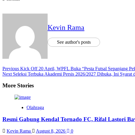
Kevin Rama
See author's posts
Previous
Kick Off 20 April, WPFL Buka “Pesta Futsal Sepanjang Pe
Next
Seleksi Terbuka Akademi Persis 2026/2027 Dibuka, Ini Syarat 
More Stories
Olahraga
Resmi Gabung Kendal Tornado FC, Rifal Lastori Baw
Kevin Rama
August 8, 2026
0