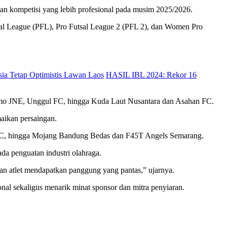
an kompetisi yang lebih profesional pada musim 2025/2026.
utsal League (PFL), Pro Futsal League 2 (PFL 2), dan Women Pro
ia Tetap Optimistis Lawan Laos
HASIL IBL 2024: Rekor 16
Cosmo JNE, Unggul FC, hingga Kuda Laut Nusantara dan Asahan FC.
aikan persaingan.
s FC, hingga Mojang Bandung Bedas dan F45T Angels Semarang.
da penguatan industri olahraga.
gan atlet mendapatkan panggung yang pantas,” ujarnya.
ional sekaligus menarik minat sponsor dan mitra penyiaran.