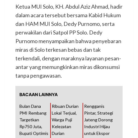
Ketua MUI Solo, KH. Abdul Aziz Ahmad, hadir
dalam acara tersebut bersama Kabid Hukum
dan HAM MUI Solo, Dedy Purnomo, serta
perwakilan dari Satpol PP Solo. Dedy
Purnomo menyampaikan bahwa penyebaran
miras di Solo terkesan bebas dan tak
terkendali, dengan maraknya layanan pesan-
antar yang memungkinkan miras dikonsumsi
tanpa pengawasan.
BACAAN LAINNYA
Bulan Dana
Ribuan Durian
Rengganis
PMI Rembang
Lokal Terjual,
Pintar, Strategi
Targetkan
Warga Puji
Jateng Dorong
Rp750 Juta,
Kelezatan
Industri Hijau
Bupati Optimis
Durian
untuk Ekspor