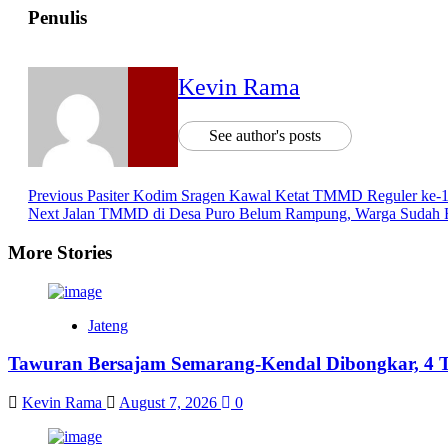
Penulis
Kevin Rama
See author's posts
Post
Previous
Pasiter Kodim Sragen Kawal Ketat TMMD Reguler ke-12
Next
Jalan TMMD di Desa Puro Belum Rampung, Warga Sudah 
Navigation
More Stories
Jateng
Tawuran Bersajam Semarang-Kendal Dibongkar, 4 T
Kevin Rama
August 7, 2026
0