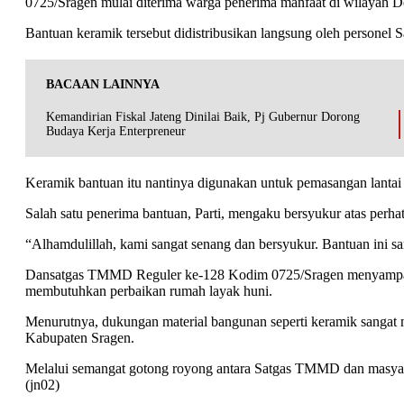
0725/Sragen mulai diterima warga penerima manfaat di wilayah 
Bantuan keramik tersebut didistribusikan langsung oleh persone
BACAAN LAINNYA
Kemandirian Fiskal Jateng Dinilai Baik, Pj Gubernur Dorong
Budaya Kerja Enterpreneur
Keramik bantuan itu nantinya digunakan untuk pemasangan lantai 
Salah satu penerima bantuan, Parti, mengaku bersyukur atas per
“Alhamdulillah, kami sangat senang dan bersyukur. Bantuan ini s
Dansatgas TMMD Reguler ke-128 Kodim 0725/Sragen menyampaika
membutuhkan perbaikan rumah layak huni.
Menurutnya, dukungan material bangunan seperti keramik sang
Kabupaten Sragen.
Melalui semangat gotong royong antara Satgas TMMD dan masyara
(jn02)