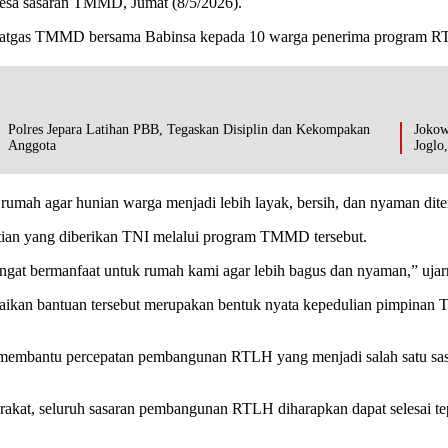
Desa sasaran TMMD, Jumat (8/5/2026).
l Satgas TMMD bersama Babinsa kepada 10 warga penerima program RTL
Polres Jepara Latihan PBB, Tegaskan Disiplin dan Kekompakan
Jokow
Anggota
Joglo
rumah agar hunian warga menjadi lebih layak, bersih, dan nyaman dite
hatian yang diberikan TNI melalui program TMMD tersebut.
angat bermanfaat untuk rumah kami agar lebih bagus dan nyaman,” ujar
n bantuan tersebut merupakan bentuk nyata kepedulian pimpinan TN
at membantu percepatan pembangunan RTLH yang menjadi salah satu 
kat, seluruh sasaran pembangunan RTLH diharapkan dapat selesai te