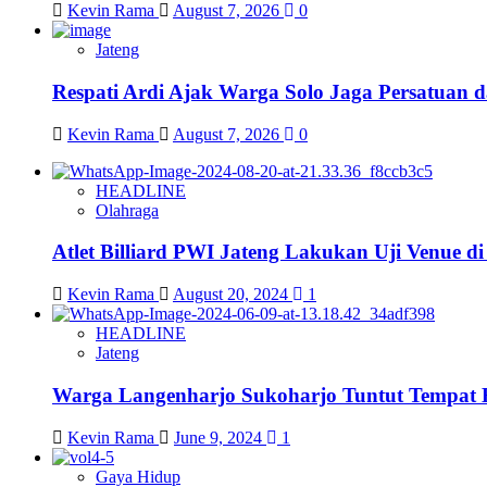
Kevin Rama
August 7, 2026
0
Jateng
Respati Ardi Ajak Warga Solo Jaga Persatuan d
Kevin Rama
August 7, 2026
0
HEADLINE
Olahraga
Atlet Billiard PWI Jateng Lakukan Uji Venue 
Kevin Rama
August 20, 2024
1
HEADLINE
Jateng
Warga Langenharjo Sukoharjo Tuntut Tempat 
Kevin Rama
June 9, 2024
1
Gaya Hidup