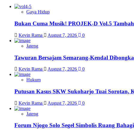
Gaya Hidup
Bukan Cuma Musik! PROJEK-D Vol.5 Tambah 
Kevin Rama
August 7, 2026
0
Jateng
Tawuran Bersajam Semarang-Kendal Dibongkar,
Kevin Rama
August 7, 2026
0
Hukum
Putusan Kasus SKW Sukoharjo Tuai Sorotan, 
Kevin Rama
August 7, 2026
0
Jateng
Forum Njogo Solo Segel Simbolis Ruang Bahagi