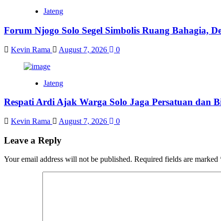
Jateng
Forum Njogo Solo Segel Simbolis Ruang Bahagia, De
Kevin Rama
August 7, 2026
0
Jateng
Respati Ardi Ajak Warga Solo Jaga Persatuan dan Bi
Kevin Rama
August 7, 2026
0
Leave a Reply
Your email address will not be published.
Required fields are marked