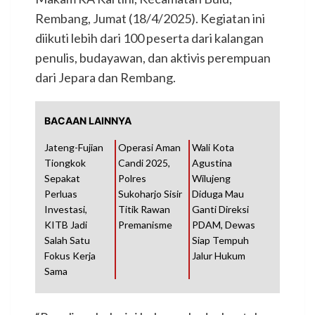
Rembang, Jumat (18/4/2025). Kegiatan ini
diikuti lebih dari 100 peserta dari kalangan
penulis, budayawan, dan aktivis perempuan
dari Jepara dan Rembang.
BACAAN LAINNYA
Jateng-Fujian
Operasi Aman
Wali Kota
Tiongkok
Candi 2025,
Agustina
Sepakat
Polres
Wilujeng
Perluas
Sukoharjo Sisir
Diduga Mau
Investasi,
Titik Rawan
Ganti Direksi
KITB Jadi
Premanisme
PDAM, Dewas
Salah Satu
Siap Tempuh
Fokus Kerja
Jalur Hukum
Sama