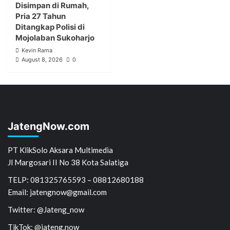
Disimpan di Rumah,
Pria 27 Tahun
Ditangkap Polisi di
Mojolaban Sukoharjo
Kevin Rama
August 8, 2026
0
JatengNow.com
PT KlikSolo Aksara Multimedia
Jl Margosari II No 38 Kota Salatiga
TELP: 081325765593 – 08812680188
Email: jatengnow@gmail.com
Twitter: @Jateng_now
TikTok: @jateng.now