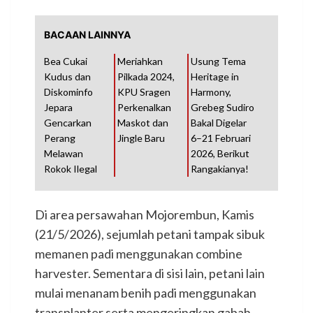
BACAAN LAINNYA
Bea Cukai
Meriahkan
Usung Tema
Kudus dan
Pilkada 2024,
Heritage in
Diskominfo
KPU Sragen
Harmony,
Jepara
Perkenalkan
Grebeg Sudiro
Gencarkan
Maskot dan
Bakal Digelar
Perang
Jingle Baru
6–21 Februari
Melawan
2026, Berikut
Rokok Ilegal
Rangakianya!
Di area persawahan Mojorembun, Kamis
(21/5/2026), sejumlah petani tampak sibuk
memanen padi menggunakan combine
harvester. Sementara di sisi lain, petani lain
mulai menanam benih padi menggunakan
transplanter serta mengeringkan gabah