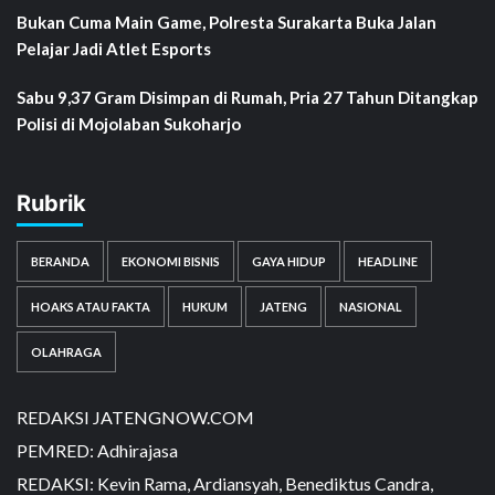
Bukan Cuma Main Game, Polresta Surakarta Buka Jalan
Pelajar Jadi Atlet Esports
Sabu 9,37 Gram Disimpan di Rumah, Pria 27 Tahun Ditangkap
Polisi di Mojolaban Sukoharjo
Rubrik
BERANDA
EKONOMI BISNIS
GAYA HIDUP
HEADLINE
HOAKS ATAU FAKTA
HUKUM
JATENG
NASIONAL
OLAHRAGA
REDAKSI JATENGNOW.COM
PEMRED: Adhirajasa
REDAKSI: Kevin Rama, Ardiansyah, Benediktus Candra,