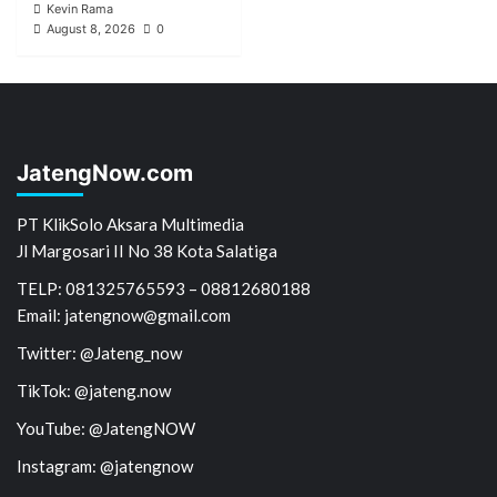
Kevin Rama
August 8, 2026
0
JatengNow.com
PT KlikSolo Aksara Multimedia
Jl Margosari II No 38 Kota Salatiga
TELP: 081325765593 – 08812680188
Email: jatengnow@gmail.com
Twitter: @Jateng_now
TikTok: @jateng.now
YouTube: @JatengNOW
Instagram: @jatengnow