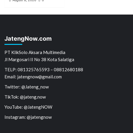
August 8, 2026
0
JatengNow.com
PT KlikSolo Aksara Multimedia
Jl Margosari II No 38 Kota Salatiga
TELP: 081325765593 – 08812680188
Email: jatengnow@gmail.com
Twitter: @Jateng_now
TikTok: @jateng.now
YouTube: @JatengNOW
Instagram: @jatengnow