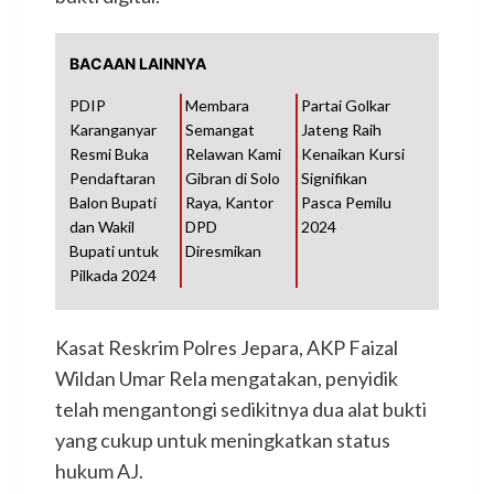
BACAAN LAINNYA
PDIP
Membara
Partai Golkar
Karanganyar
Semangat
Jateng Raih
Resmi Buka
Relawan Kami
Kenaikan Kursi
Pendaftaran
Gibran di Solo
Signifikan
Balon Bupati
Raya, Kantor
Pasca Pemilu
dan Wakil
DPD
2024
Bupati untuk
Diresmikan
Pilkada 2024
Kasat Reskrim Polres Jepara, AKP Faizal
Wildan Umar Rela mengatakan, penyidik
telah mengantongi sedikitnya dua alat bukti
yang cukup untuk meningkatkan status
hukum AJ.