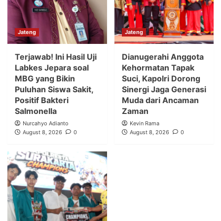
Jateng
Jateng
Terjawab! Ini Hasil Uji
Dianugerahi Anggota
Labkes Jepara soal
Kehormatan Tapak
MBG yang Bikin
Suci, Kapolri Dorong
Puluhan Siswa Sakit,
Sinergi Jaga Generasi
Positif Bakteri
Muda dari Ancaman
Salmonella
Zaman
Nurcahyo Adianto
Kevin Rama
August 8, 2026
0
August 8, 2026
0