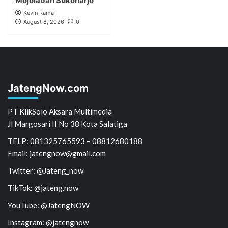
Mojolaban Sukoharjo
Kevin Rama
August 8, 2026
0
JatengNow.com
PT KlikSolo Aksara Multimedia
Jl Margosari II No 38 Kota Salatiga
TELP: 081325765593 – 08812680188
Email: jatengnow@gmail.com
Twitter: @Jateng_now
TikTok: @jateng.now
YouTube: @JatengNOW
Instagram: @jatengnow