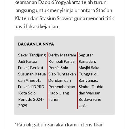
keamanan Daop 6 Yogyakarta telah turun
langsung untuk menyisir jalur antara Stasiun
Klaten dan Stasiun Srowot guna mencari titik
pasti lokasi kejadian.
BACAAN LAINNYA
Sekar Tandjung
Derby Mataram
Seputar
Jadi Ketua
Kembali Panas,
Ramadan:
Fraksi, Berikut
Persis Solo
Masjid Saka
Susunan Ketua
Siap Tuntaskan
Tunggal di
dan Anggota
Dendam dan
Banyumas,
Fraksi di DPRD
Persembahkan
Simbol Tauhid
Kota Solo
Kado Ulang
dan Warisan
Periode 2024-
Tahun
Budaya yang
2029
Unik
“Patroli gabungan akan kami intensifkan