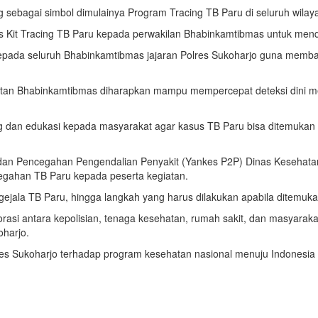
sebagai simbol dimulainya Program Tracing TB Paru di seluruh wilay
is Kit Tracing TB Paru kepada perwakilan Bhabinkamtibmas untuk mend
kepada seluruh Bhabinkamtibmas jajaran Polres Sukoharjo guna memba
batan Bhabinkamtibmas diharapkan mampu mempercepat deteksi dini 
dan edukasi kepada masyarakat agar kasus TB Paru bisa ditemukan 
dan Pencegahan Pengendalian Penyakit (Yankes P2P) Dinas Kesehatan
gahan TB Paru kepada peserta kegiatan.
ini gejala TB Paru, hingga langkah yang harus dilakukan apabila ditemu
aborasi antara kepolisian, tenaga kesehatan, rumah sakit, dan masya
harjo.
es Sukoharjo terhadap program kesehatan nasional menuju Indonesia 