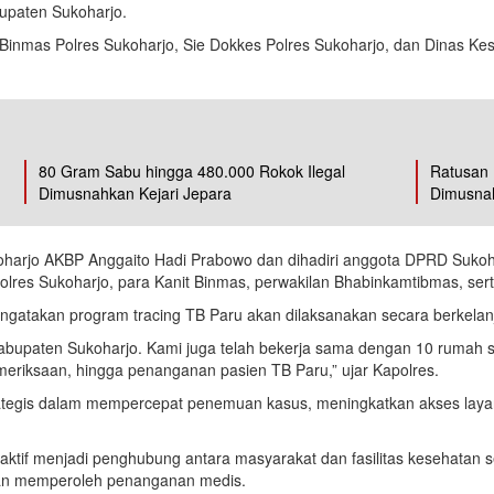
bupaten Sukoharjo.
t Binmas Polres Sukoharjo, Sie Dokkes Polres Sukoharjo, dan Dinas K
80 Gram Sabu hingga 480.000 Rokok Ilegal
Ratusan 
Dimusnahkan Kejari Jepara
Dimusnah
oharjo AKBP Anggaito Hadi Prabowo dan dihadiri anggota DPRD Sukoh
lres Sukoharjo, para Kanit Binmas, perwakilan Bhabinkamtibmas, ser
gatakan program tracing TB Paru akan dilaksanakan secara berkelanj
 Kabupaten Sukoharjo. Kami juga telah bekerja sama dengan 10 rumah 
eriksaan, hingga penanganan pasien TB Paru,” ujar Kapolres.
strategis dalam mempercepat penemuan kasus, meningkatkan akses la
tif menjadi penghubung antara masyarakat dan fasilitas kesehatan se
 dan memperoleh penanganan medis.