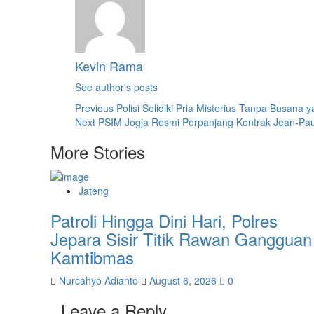
Kevin Rama
See author's posts
Post
Previous
Polisi Selidiki Pria Misterius Tanpa Busan
Next
PSIM Jogja Resmi Perpanjang Kontrak Jean-Pau
Navigation
More Stories
Jateng
Patroli Hingga Dini Hari, Polres
Jepara Sisir Titik Rawan Gangguan
Kamtibmas
Nurcahyo Adianto
August 6, 2026
0
Leave a Reply