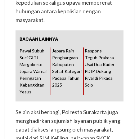
kepedulian sekaligus upaya mempererat
hubungan antara kepolisian dengan
masyarakat.
BACAAN LAINNYA
Pawai Subuh
Jepara Raih
Respons
Suci GITJ
Penghargaan
Teguh Prakosa
Margokerto
Kabupaten
Usai Dua Kader
Jepara Warnai
Sehat Kategori
PDIP Dukung
Peringatan
Padapa Tahun
Rival di Pilkada
Kebangkitan
2025
Solo
Yesus
Selain aksi berbagi, Polresta Surakarta juga
menghadirkan sejumlah layanan publik yang
dapat diakses langsung oleh masyarakat,
mulai dari SIM Keliling, pelayanan SKCK,