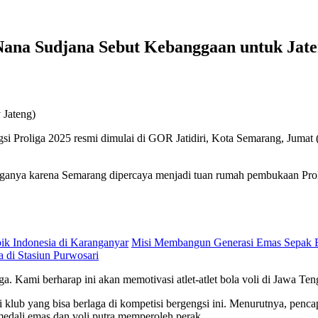
Nana Sudjana Sebut Kebanggaan untuk Jat
Jateng)
gsi Proliga 2025 resmi dimulai di GOR Jatidiri, Kota Semarang, Juma
ya karena Semarang dipercaya menjadi tuan rumah pembukaan Proliga t
pik Indonesia di Karanganyar
Misi Membangun Generasi Emas Sepak Bo
 di Stasiun Purwosari
 Kami berharap ini akan memotivasi atlet-atlet bola voli di Jawa Teng
 klub yang bisa berlaga di kompetisi bergengsi ini. Menurutnya, pe
 medali emas dan voli putra memperoleh perak.