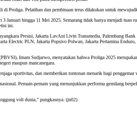
i di Proliga. Pelatihan dan pembinaan terus dilakukan untuk mewuju
i 3 Januari hingga 11 Mei 2025. Semarang tidak hanya menjadi tuan r
isi ini.
Bhayangkara Presisi, Jakarta LavAni Livin Transmedia, Palembang Bank
 Jakarta Electric PLN, Jakarta Popsivo Polwan, Jakarta Pertamina End
(PBVSI), Imam Sudjarwo, menyatakan bahwa Proliga 2025 merupakan aj
 negeri maupun mancanegara.
jaga sportivitas, dan memberikan tontonan menarik bagi penggemar vo
nasional. Pemain-pemain yang menunjukkan performa gemilang berpelua
panggung voli dunia,” pungkasnya. (jn02)