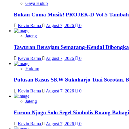
Gaya Hidup
Bukan Cuma Musik! PROJEK-D Vol.5 Tambah 
Kevin Rama
August 7, 2026
0
Jateng
Tawuran Bersajam Semarang-Kendal Dibongkar,
Kevin Rama
August 7, 2026
0
Hukum
Putusan Kasus SKW Sukoharjo Tuai Sorotan, 
Kevin Rama
August 7, 2026
0
Jateng
Forum Njogo Solo Segel Simbolis Ruang Bahagi
Kevin Rama
August 7, 2026
0