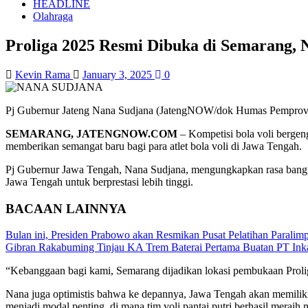
HEADLINE
Olahraga
Proliga 2025 Resmi Dibuka di Semarang, 
Kevin Rama
January 3, 2025
0
Pj Gubernur Jateng Nana Sudjana (JatengNOW/dok Humas Pemprov 
SEMARANG, JATENGNOW.COM
– Kompetisi bola voli bergen
memberikan semangat baru bagi para atlet bola voli di Jawa Tengah.
Pj Gubernur Jawa Tengah, Nana Sudjana, mengungkapkan rasa banggan
Jawa Tengah untuk berprestasi lebih tinggi.
BACAAN LAINNYA
Bulan ini, Presiden Prabowo akan Resmikan Pusat Pelatihan Paralim
Gibran Rakabuming Tinjau KA Trem Baterai Pertama Buatan PT Inka
“Kebanggaan bagi kami, Semarang dijadikan lokasi pembukaan Proliga.
Nana juga optimistis bahwa ke depannya, Jawa Tengah akan memiliki
menjadi modal penting, di mana tim voli pantai putri berhasil meraih