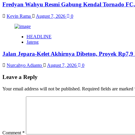
Fredyan Wahyu Resmi Gabung Kendal Tornado FC,
Kevin Rama
August 7, 2026
0
HEADLINE
Jateng
Jalan Jepara-Kelet Akhirnya Dibeton, Proyek Rp7,9
Nurcahyo Adianto
August 7, 2026
0
Leave a Reply
Your email address will not be published.
Required fields are marked
Comment
*