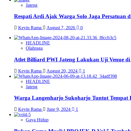
Jateng
Respati Ardi Ajak Warga Solo Jaga Persatuan d
Kevin Rama
August 7, 2026
0
HEADLINE
Olahraga
Atlet Billiard PWI Jateng Lakukan Uji Venue 
Kevin Rama
August 20, 2024
1
HEADLINE
Jateng
Warga Langenharjo Sukoharjo Tuntut Tempat 
Kevin Rama
June 9, 2024
1
Gaya Hidup