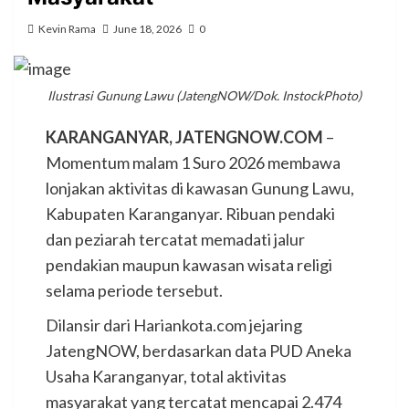
Kevin Rama
June 18, 2026
0
Ilustrasi Gunung Lawu (JatengNOW/Dok. InstockPhoto)
KARANGANYAR, JATENGNOW.COM
–
Momentum malam 1 Suro 2026 membawa
lonjakan aktivitas di kawasan Gunung Lawu,
Kabupaten Karanganyar. Ribuan pendaki
dan peziarah tercatat memadati jalur
pendakian maupun kawasan wisata religi
selama periode tersebut.
Dilansir dari Hariankota.com jejaring
JatengNOW, berdasarkan data PUD Aneka
Usaha Karanganyar, total aktivitas
masyarakat yang tercatat mencapai 2.474