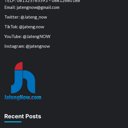
TELP: 081325765593 – 08812680188
Email: jatengnow@gmail.com
Twitter: @Jateng_now
TikTok: @jateng.now
YouTube: @JatengNOW
Instagram: @jatengnow
Recent Posts