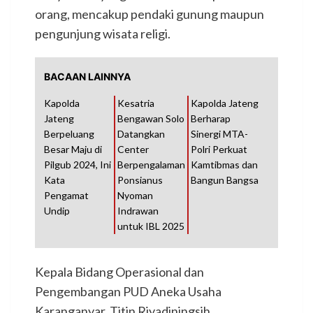
orang, mencakup pendaki gunung maupun
pengunjung wisata religi.
BACAAN LAINNYA
Kapolda
Kesatria
Kapolda Jateng
Jateng
Bengawan Solo
Berharap
Berpeluang
Datangkan
Sinergi MTA-
Besar Maju di
Center
Polri Perkuat
Pilgub 2024, Ini
Berpengalaman
Kamtibmas dan
Kata
Ponsianus
Bangun Bangsa
Pengamat
Nyoman
Undip
Indrawan
untuk IBL 2025
Kepala Bidang Operasional dan
Pengembangan PUD Aneka Usaha
Karanganyar, Titin Riyadiningsih,