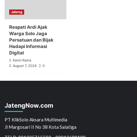
Jateng
Respati Ardi Ajak
Warga Solo Jaga
Persatuan dan Bijak
Hadapi Informasi
Digital
Kevin Rama
August 7, 2026
0
JatengNow.com
PT KlikSolo Aksara Multimedia
Jl Margosari II No 38 Kota Salatiga