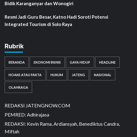
Bidik Karanganyar dan Wonogiri
Resmi Jadi Guru Besar, Katno Hadi Soroti Potensi
Integrated Tourism di Solo Raya
Rubrik
BERANDA
EKONOMI BISNIS
GAYA HIDUP
HEADLINE
HOAKS ATAU FAKTA
HUKUM
JATENG
NASIONAL
OLAHRAGA
REDAKSI JATENGNOW.COM
PEMRED: Adhirajasa
REDAKSI: Kevin Rama, Ardiansyah, Benediktus Candra,
Miftah