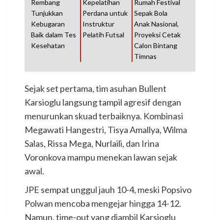
Rembang
Kepelatihan
Rumah Festival
Tunjukkan
Perdana untuk
Sepak Bola
Kebugaran
Instruktur
Anak Nasional,
Baik dalam Tes
Pelatih Futsal
Proyeksi Cetak
Kesehatan
Calon Bintang
Timnas
Sejak set pertama, tim asuhan Bullent
Karsioglu langsung tampil agresif dengan
menurunkan skuad terbaiknya. Kombinasi
Megawati Hangestri, Tisya Amallya, Wilma
Salas, Rissa Mega, Nurlaili, dan Irina
Voronkova mampu menekan lawan sejak
awal.
JPE sempat unggul jauh 10-4, meski Popsivo
Polwan mencoba mengejar hingga 14-12.
Namun, time-out yang diambil Karsioglu