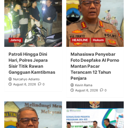
Jateng
HEADLINE
Hukum
Patroli Hingga Dini
Mahasiswa Penyebar
Hari, Polres Jepara
Foto Deepfake AI Porno
Sisir Titik Rawan
Mantan Pacar
Gangguan Kamtibmas
Terancam 12 Tahun
Penjara
Nurcahyo Adianto
August 6, 2026
0
Kevin Rama
August 6, 2026
0