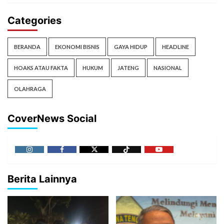
Categories
BERANDA
EKONOMI BISNIS
GAYA HIDUP
HEADLINE
HOAKS ATAU FAKTA
HUKUM
JATENG
NASIONAL
OLAHRAGA
CoverNews Social
Berita Lainnya