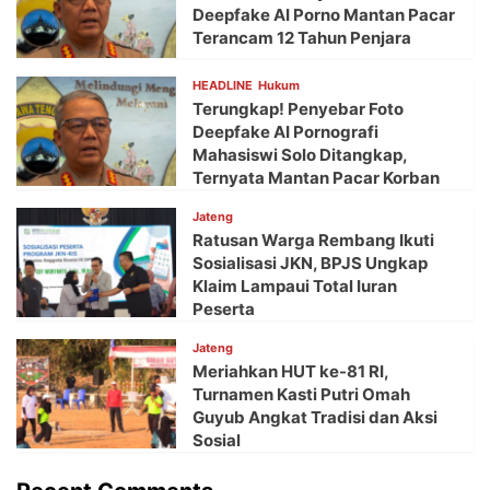
Deepfake AI Porno Mantan Pacar
Terancam 12 Tahun Penjara
HEADLINE
Hukum
Terungkap! Penyebar Foto
Deepfake AI Pornografi
Mahasiswi Solo Ditangkap,
Ternyata Mantan Pacar Korban
Jateng
Ratusan Warga Rembang Ikuti
Sosialisasi JKN, BPJS Ungkap
Klaim Lampaui Total Iuran
Peserta
Jateng
Meriahkan HUT ke-81 RI,
Turnamen Kasti Putri Omah
Guyub Angkat Tradisi dan Aksi
Sosial