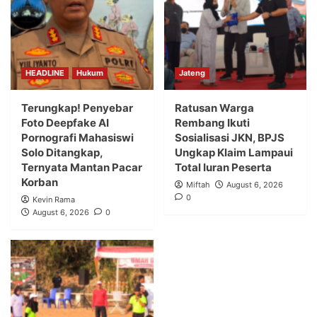
HEADLINE
Hukum
Jateng
Terungkap! Penyebar
Ratusan Warga
Foto Deepfake AI
Rembang Ikuti
Pornografi Mahasiswi
Sosialisasi JKN, BPJS
Solo Ditangkap,
Ungkap Klaim Lampaui
Ternyata Mantan Pacar
Total Iuran Peserta
Korban
Miftah
August 6, 2026
0
Kevin Rama
August 6, 2026
0