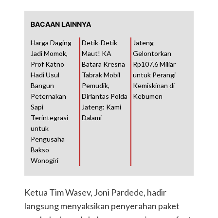
BACAAN LAINNYA
Harga Daging
Detik-Detik
Jateng
Jadi Momok,
Maut! KA
Gelontorkan
Prof Katno
Batara Kresna
Rp107,6 Miliar
Hadi Usul
Tabrak Mobil
untuk Perangi
Bangun
Pemudik,
Kemiskinan di
Peternakan
Dirlantas Polda
Kebumen
Sapi
Jateng: Kami
Terintegrasi
Dalami
untuk
Pengusaha
Bakso
Wonogiri
Ketua Tim Wasev, Joni Pardede, hadir
langsung menyaksikan penyerahan paket