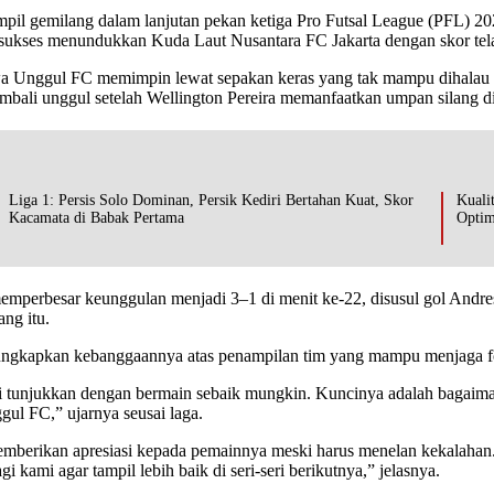
il gemilang dalam lanjutan pekan ketiga Pro Futsal League (PFL) 2
tu sukses menundukkan Kuda Laut Nusantara FC Jakarta dengan skor tel
wa Unggul FC memimpin lewat sepakan keras yang tak mampu dihalau
ali unggul setelah Wellington Pereira memanfaatkan umpan silang di
Liga 1: Persis Solo Dominan, Persik Kediri Bertahan Kuat, Skor
Kuali
Kacamata di Babak Pertama
Optim
perbesar keunggulan menjadi 3–1 di menit ke-22, disusul gol Andre
ng itu.
ngkapkan kebanggaannya atas penampilan tim yang mampu menjaga fo
ami tunjukkan dengan bermain sebaik mungkin. Kuncinya adalah baga
ul FC,” ujarnya seusai laga.
mberikan apresiasi kepada pemainnya meski harus menelan kekalahan.
 kami agar tampil lebih baik di seri-seri berikutnya,” jelasnya.