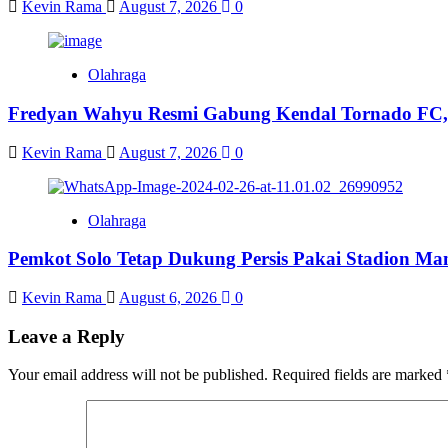
Kevin Rama
August 7, 2026
0
Olahraga
Fredyan Wahyu Resmi Gabung Kendal Tornado FC,
Kevin Rama
August 7, 2026
0
Olahraga
Pemkot Solo Tetap Dukung Persis Pakai Stadion Ma
Kevin Rama
August 6, 2026
0
Leave a Reply
Your email address will not be published.
Required fields are marked