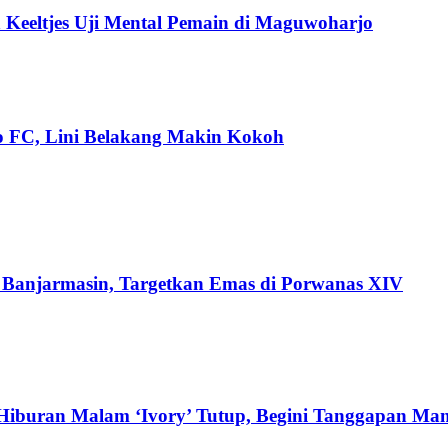
 Keeltjes Uji Mental Pemain di Maguwoharjo
 FC, Lini Belakang Makin Kokoh
di Banjarmasin, Targetkan Emas di Porwanas XIV
Hiburan Malam ‘Ivory’ Tutup, Begini Tanggapan Ma