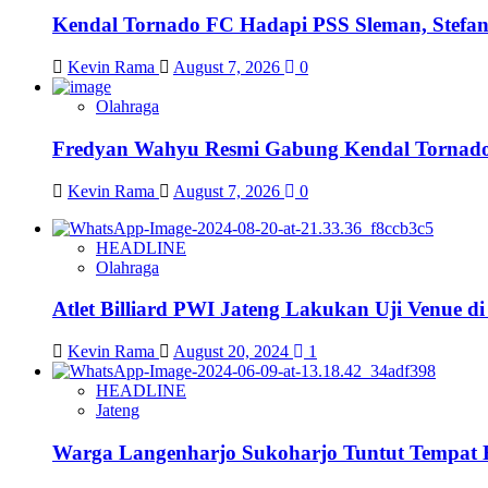
Kendal Tornado FC Hadapi PSS Sleman, Stefan
Kevin Rama
August 7, 2026
0
Olahraga
Fredyan Wahyu Resmi Gabung Kendal Tornado
Kevin Rama
August 7, 2026
0
HEADLINE
Olahraga
Atlet Billiard PWI Jateng Lakukan Uji Venue 
Kevin Rama
August 20, 2024
1
HEADLINE
Jateng
Warga Langenharjo Sukoharjo Tuntut Tempat 