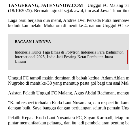
TANGERANG, JATENGNOW.COM
– Unggul FC Malang tamp
(18/10/2025). Bermain agresif sejak awal, tim asal Jawa Timur i
Laga baru berjalan dua menit, Andres Dwi Persada Putra memba
kedudukan melalui Mukarom di menit ke-4, namun Unggul FC kemb
BACAAN LAINNYA
Indonesia Kunci Tiga Emas di Polytron Indonesia Para Badminton
International 2025, India Jadi Pesaing Ketat Perebutan Juara
Umum
Unggul FC tampil makin dominan di babak kedua. Adam Ahlan mem
Nugroho di menit ke-38 yang menutup pesta gol bagi tim asal Mala
Asisten Pelatih Unggul FC Malang, Agus Abdul Rachman, mengu
“Kami respect terhadap Kuda Laut Nusantara, dan respect itu k
dengan baik. Saya bangga dengan perjuangan seluruh pemain Ungg
Pelatih Kepala Kuda Laut Nusantara FC, Sayan Karmadi, tetap me
pintar memanfaatkan peluang, dan itu jadi pembelajaran penting bagi