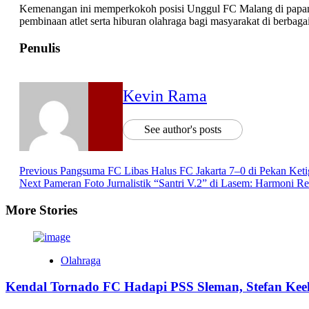
Kemenangan ini memperkokoh posisi Unggul FC Malang di papan ata
pembinaan atlet serta hiburan olahraga bagi masyarakat di berbagai
Penulis
Kevin Rama
See author's posts
Post
Previous
Pangsuma FC Libas Halus FC Jakarta 7–0 di Pekan Keti
Next
Pameran Foto Jurnalistik “Santri V.2” di Lasem: Harmoni R
Navigation
More Stories
Olahraga
Kendal Tornado FC Hadapi PSS Sleman, Stefan Keel