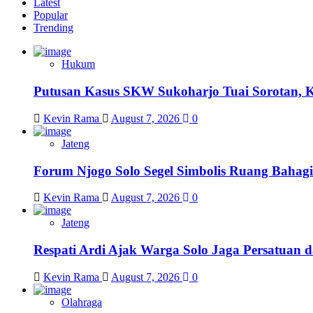
Latest
Popular
Trending
Hukum
Putusan Kasus SKW Sukoharjo Tuai Sorotan, 
Kevin Rama
August 7, 2026
0
Jateng
Forum Njogo Solo Segel Simbolis Ruang Bahagi
Kevin Rama
August 7, 2026
0
Jateng
Respati Ardi Ajak Warga Solo Jaga Persatuan d
Kevin Rama
August 7, 2026
0
Olahraga