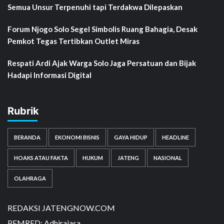
Semua Unsur Terpenuhi tapi Terdakwa Dilepaskan
Forum Njogo Solo Segel Simbolis Ruang Bahagia, Desak
Pemkot Tegas Tertibkan Outlet Miras
Respati Ardi Ajak Warga Solo Jaga Persatuan dan Bijak
Hadapi Informasi Digital
Rubrik
BERANDA
EKONOMI BISNIS
GAYA HIDUP
HEADLINE
HOAKS ATAU FAKTA
HUKUM
JATENG
NASIONAL
OLAHRAGA
REDAKSI JATENGNOW.COM
PEMRED: Adhirajasa