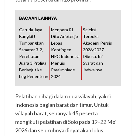
BACAAN LAINNYA
Garuda Jaya
Menpora RI
Seleksi
Bangkit!
Dito Ariotedjo
Terbuka
Tumbangkan
Lepas
Akademi Persis
Samator 3-2,
Kontingen
2026/2027
Perebutan
NPC Indonesia
Dibuka, Ini
Juara 3 Proliga
Menuju
Syarat dan
Berlanjut ke
Paralimpiade
Jadwalnya
Leg Penentuan
2024
Pelatihan dibagi dalam dua wilayah, yakni
Indonesia bagian barat dan timur. Untuk
wilayah barat, sebanyak 45 peserta
mengikuti pelatihan di Solo pada 19–22 Mei
2026 dan seluruhnya dinyatakan lulus.