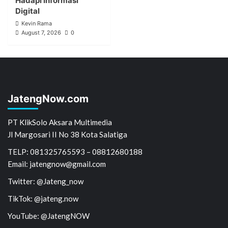
Hadapi Informasi
Digital
Kevin Rama
August 7, 2026
0
JatengNow.com
PT KlikSolo Aksara Multimedia
Jl Margosari II No 38 Kota Salatiga
TELP: 081325765593 – 08812680188
Email: jatengnow@gmail.com
Twitter: @Jateng_now
TikTok: @jateng.now
YouTube: @JatengNOW