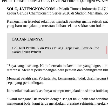
Pelatih Timnas Indonesia U-17, David Nascimento (JatengNOW/Ke
SOLO, JATENGNOW.COM
– Pelatih Timnas Indonesia U-17,
kedua Garuda Championship Series 2026 di Stadion Manahan, Solo
Kemenangan tersebut sekaligus menjadi penutup manis setelah pad
yang baru menjalani pemusatan latihan selama sekitar satu bulan.
BACAAN LAINNYA
Gol Telat Peralta Bikin Persis Pulang Tanpa Poin, Peter de Roo
Soroti Fokus Pemain
“Saya sangat senang. Kami bermain melawan tim yang bagus, tim 
referensi. Melihat perkembangan para pemain dan peningkatan tim
Menurut pelatih asal Portugal itu, kemenangan tidak diraih secar
sepanjang pertandingan.
Ia menilai anak-anak asuhnya mampu menjalankan skema build-up
“Kami menganalisis mereka dengan sangat baik, baik saat bertah
menguasai bola, kami terus melakukan pressing sehingga mereka