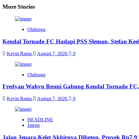
More Stories
Olahraga
Kendal Tornado FC Hadapi PSS Sleman, Stefan Keel
Kevin Rama
August 7, 2026
0
Olahraga
Fredyan Wahyu Resmi Gabung Kendal Tornado FC,
Kevin Rama
August 7, 2026
0
HEADLINE
Jateng
Jalan Jepara-Kelet Akhirnya Dibeton, Proyek Rp7,9