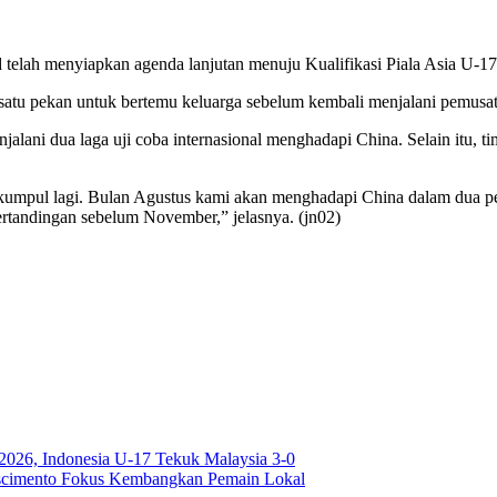
d telah menyiapkan agenda lanjutan menuju Kualifikasi Piala Asia U
atu pekan untuk bertemu keluarga sebelum kembali menjalani pemusata
lani dua laga uji coba internasional menghadapi China. Selain itu, 
kumpul lagi. Bulan Agustus kami akan menghadapi China dalam dua per
tandingan sebelum November,” jelasnya. (jn02)
026, Indonesia U-17 Tekuk Malaysia 3-0
ascimento Fokus Kembangkan Pemain Lokal