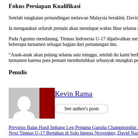
Fokus Persiapan Kualifikasi
Setelah rangkaian pertandingan melawan Malaysia berakhir, Davi
Ia mengatakan seluruh pemain akan mendapat waktu libur selama s
Pada Agustus mendatang, Timnas Indonesia U-17 dijadwalkan menja
beberapa turnamen sebagai bagian dari pematangan tim.
“Anak-anak akan pulang selama satu minggu, setelah itu kami ber
turnamen karena para pemain membutuhkan sebanyak mungkin per
Penulis
Kevin Rama
See author's posts
Previous
Balas Hasil Imbang Leg Pertama Garuda Championship 2
Next
Timnas U-17 Bertahan di Solo hingga November, David N