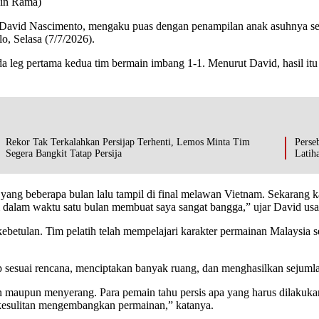
vin Rama)
 David Nascimento, mengaku puas dengan penampilan anak asuhnya se
, Selasa (7/7/2026).
a leg pertama kedua tim bermain imbang 1-1. Menurut David, hasil it
Rekor Tak Terkalahkan Persijap Terhenti, Lemos Minta Tim
Perse
Segera Bangkit Tatap Persija
Latih
yang beberapa bulan lalu tampil di final melawan Vietnam. Sekarang 
 dalam waktu satu bulan membuat saya sangat bangga,” ujar David usa
a kebetulan. Tim pelatih telah mempelajari karakter permainan Malaysi
 sesuai rencana, menciptakan banyak ruang, dan menghasilkan sejuml
an maupun menyerang. Para pemain tahu persis apa yang harus dilaku
 kesulitan mengembangkan permainan,” katanya.