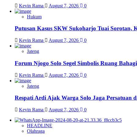
Kevin Rama
August 7, 2026
0
Hukum
Putusan Kasus SKW Sukoharjo Tuai Sorotan, 
Kevin Rama
August 7, 2026
0
Jateng
Forum Njogo Solo Segel Simbolis Ruang Bahagi
Kevin Rama
August 7, 2026
0
Jateng
Respati Ardi Ajak Warga Solo Jaga Persatuan d
Kevin Rama
August 7, 2026
0
HEADLINE
Olahraga