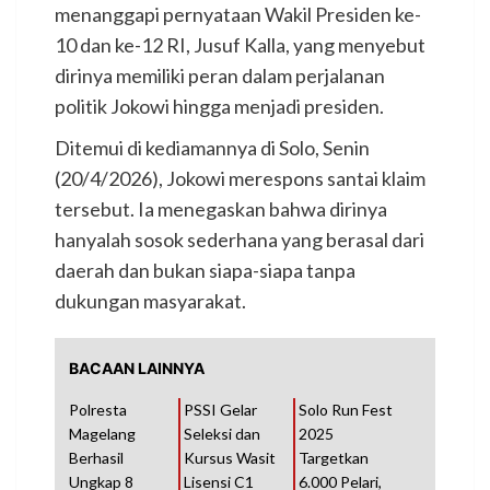
menanggapi pernyataan Wakil Presiden ke-
10 dan ke-12 RI, Jusuf Kalla, yang menyebut
dirinya memiliki peran dalam perjalanan
politik Jokowi hingga menjadi presiden.
Ditemui di kediamannya di Solo, Senin
(20/4/2026), Jokowi merespons santai klaim
tersebut. Ia menegaskan bahwa dirinya
hanyalah sosok sederhana yang berasal dari
daerah dan bukan siapa-siapa tanpa
dukungan masyarakat.
BACAAN LAINNYA
Polresta
PSSI Gelar
Solo Run Fest
Magelang
Seleksi dan
2025
Berhasil
Kursus Wasit
Targetkan
Ungkap 8
Lisensi C1
6.000 Pelari,