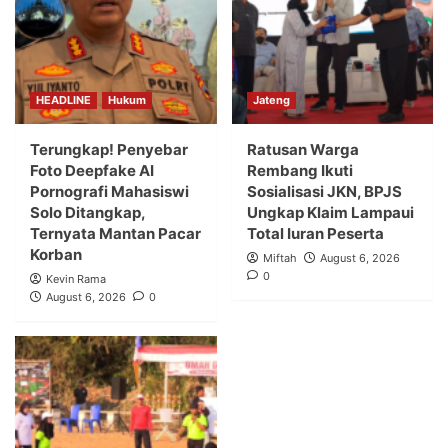
HEADLINE
Hukum
Jateng
Terungkap! Penyebar
Ratusan Warga
Foto Deepfake AI
Rembang Ikuti
Pornografi Mahasiswi
Sosialisasi JKN, BPJS
Solo Ditangkap,
Ungkap Klaim Lampaui
Ternyata Mantan Pacar
Total Iuran Peserta
Korban
Miftah
August 6, 2026
0
Kevin Rama
August 6, 2026
0