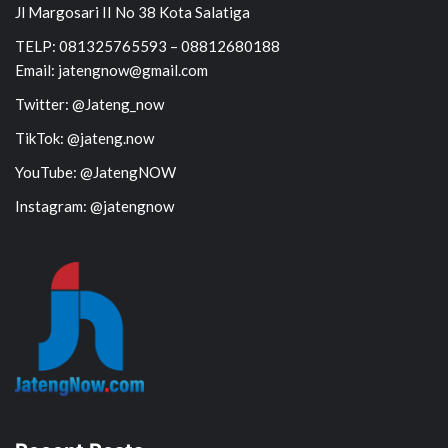
Jl Margosari II No 38 Kota Salatiga
TELP: 081325765593 – 08812680188
Email: jatengnow@gmail.com
Twitter: @Jateng_now
TikTok: @jateng.now
YouTube: @JatengNOW
Instagram: @jatengnow