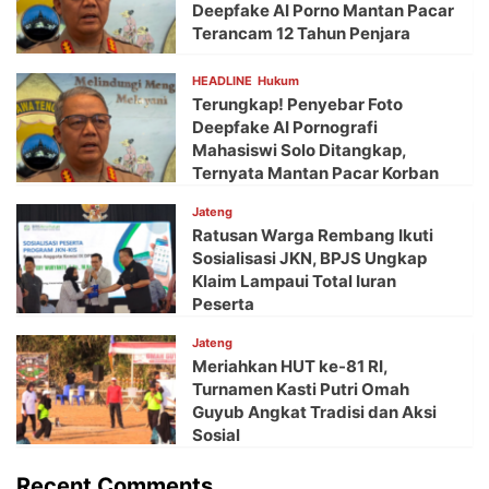
Deepfake AI Porno Mantan Pacar
Terancam 12 Tahun Penjara
HEADLINE
Hukum
Terungkap! Penyebar Foto
Deepfake AI Pornografi
Mahasiswi Solo Ditangkap,
Ternyata Mantan Pacar Korban
Jateng
Ratusan Warga Rembang Ikuti
Sosialisasi JKN, BPJS Ungkap
Klaim Lampaui Total Iuran
Peserta
Jateng
Meriahkan HUT ke-81 RI,
Turnamen Kasti Putri Omah
Guyub Angkat Tradisi dan Aksi
Sosial
Recent Comments