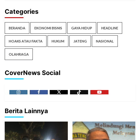
Categories
BERANDA
EKONOMI BISNIS
GAYA HIDUP
HEADLINE
HOAKS ATAU FAKTA
HUKUM
JATENG
NASIONAL
OLAHRAGA
CoverNews Social
Berita Lainnya