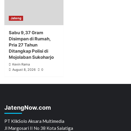
Jateng
Sabu 9,37 Gram
Disimpan di Rumah,
Pria 27 Tahun
Ditangkap Polisi di
Mojolaban Sukoharjo
Kevin Rama
August 8, 2026
0
JatengNow.com
PT KlikSolo Aksara Multimedia
Jl Margosari II No 38 Kota Salatiga