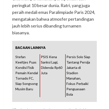
peringkat 10 besar dunia. Ratri, yang juga
peraih medali emas Paralimpiade Paris 2024,
mengatakan bahwa atmosfer pertandingan
jauh lebih serius dibanding turnamen
biasanya.
BACAAN LAINNYA
Stefan
PSIS Kena
Persis Solo Siap
Keeltjes Puas
Sanksi Lagi,
Tantang Persija
Kondisi Fisik
Didenda Rp60
Jakarta di
Pemain Kendal
Juta
Stadion
Tornado FC,
Manahan,
Siap Songsong
Fokus Perbaiki
Musim Baru
Penguasaan
Bola