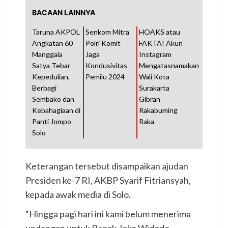
BACAAN LAINNYA
Taruna AKPOL
Senkom Mitra
HOAKS atau
Angkatan 60
Polri Komit
FAKTA! Akun
Manggala
Jaga
Instagram
Satya Tebar
Kondusivitas
Mengatasnamakan
Kepedulian,
Pemilu 2024
Wali Kota
Berbagi
Surakarta
Sembako dan
Gibran
Kebahagiaan di
Rakabuming
Panti Jompo
Raka
Solo
Keterangan tersebut disampaikan ajudan
Presiden ke-7 RI, AKBP Syarif Fitriansyah,
kepada awak media di Solo.
“Hingga pagi hari ini kami belum menerima