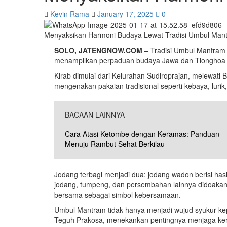
Kevin Rama
January 17, 2025
0
Menyaksikan Harmoni Budaya Lewat Tradisi Umbul Man
SOLO, JATENGNOW.COM
– Tradisi Umbul Mantram 
menampilkan perpaduan budaya Jawa dan Tionghoa yan
Kirab dimulai dari Kelurahan Sudiroprajan, melewati
mengenakan pakaian tradisional seperti kebaya, luri
BACAAN LAINNYA
Cara Atasi Ketombe dengan Keramas: Panduan
Menuju Rambut Sehat Berkilau
Jodang terbagi menjadi dua: jodang wadon berisi hasi
jodang, tumpeng, dan persembahan lainnya didoakan, d
bersama sebagai simbol kebersamaan.
Umbul Mantram tidak hanya menjadi wujud syukur kepad
Teguh Prakosa, menekankan pentingnya menjaga ke