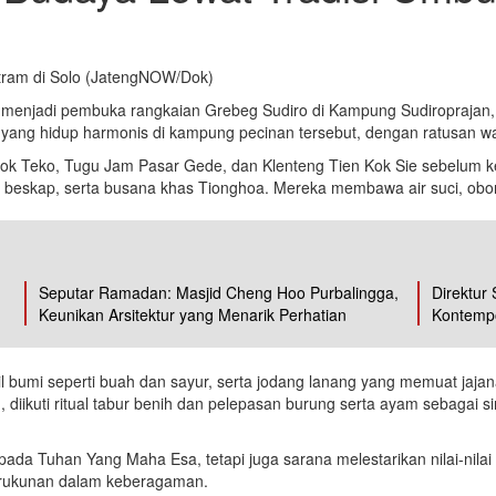
tram di Solo (JatengNOW/Dok)
menjadi pembuka rangkaian Grebeg Sudiro di Kampung Sudiroprajan, 
g hidup harmonis di kampung pecinan tersebut, dengan ratusan warg
 Bok Teko, Tugu Jam Pasar Gede, dan Klenteng Tien Kok Sie sebelum k
k, beskap, serta busana khas Tionghoa. Mereka membawa air suci, obo
Seputar Ramadan: Masjid Cheng Hoo Purbalingga,
Direktur 
Keunikan Arsitektur yang Menarik Perhatian
Kontempo
l bumi seperti buah dan sayur, serta jodang lanang yang memuat jajana
iikuti ritual tabur benih dan pelepasan burung serta ayam sebagai si
a Tuhan Yang Maha Esa, tetapi juga sarana melestarikan nilai-nilai t
rukunan dalam keberagaman.