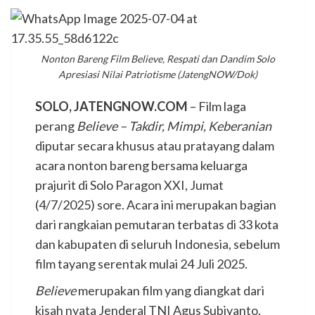
Nonton Bareng Film Believe, Respati dan Dandim Solo
Apresiasi Nilai Patriotisme (JatengNOW/Dok)
SOLO, JATENGNOW.COM
– Film laga
perang
Believe – Takdir, Mimpi, Keberanian
diputar secara khusus atau pratayang dalam
acara nonton bareng bersama keluarga
prajurit di Solo Paragon XXI, Jumat
(4/7/2025) sore. Acara ini merupakan bagian
dari rangkaian pemutaran terbatas di 33 kota
dan kabupaten di seluruh Indonesia, sebelum
film tayang serentak mulai 24 Juli 2025.
Believe
merupakan film yang diangkat dari
kisah nyata Jenderal TNI Agus Subiyanto,