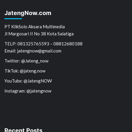
JatengNow.com
PT KlikSolo Aksara Multimedia
Jl Margosari II No 38 Kota Salatiga
TELP: 081325765593 – 08812680188
Email: jatengnow@gmail.com
Twitter: @Jateng_now
TikTok: @jateng.now
YouTube: @JatengNOW
Instagram: @jatengnow
Recent Posts