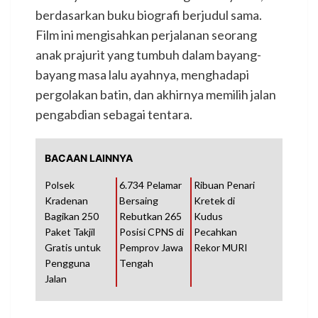
berdasarkan buku biografi berjudul sama.
Film ini mengisahkan perjalanan seorang
anak prajurit yang tumbuh dalam bayang-
bayang masa lalu ayahnya, menghadapi
pergolakan batin, dan akhirnya memilih jalan
pengabdian sebagai tentara.
BACAAN LAINNYA
Polsek
6.734 Pelamar
Ribuan Penari
Kradenan
Bersaing
Kretek di
Bagikan 250
Rebutkan 265
Kudus
Paket Takjil
Posisi CPNS di
Pecahkan
Gratis untuk
Pemprov Jawa
Rekor MURI
Pengguna
Tengah
Jalan