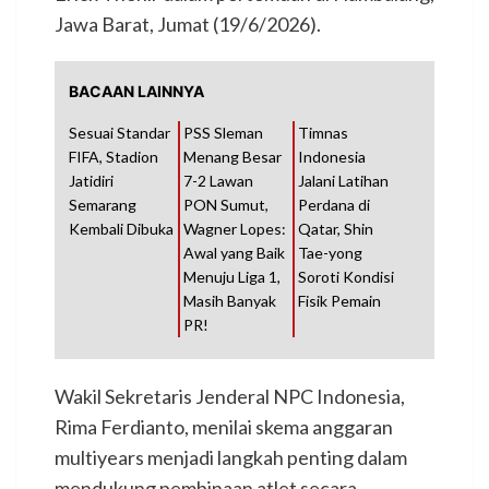
Jawa Barat, Jumat (19/6/2026).
BACAAN LAINNYA
Sesuai Standar
PSS Sleman
Timnas
FIFA, Stadion
Menang Besar
Indonesia
Jatidiri
7-2 Lawan
Jalani Latihan
Semarang
PON Sumut,
Perdana di
Kembali Dibuka
Wagner Lopes:
Qatar, Shin
Awal yang Baik
Tae-yong
Menuju Liga 1,
Soroti Kondisi
Masih Banyak
Fisik Pemain
PR!
Wakil Sekretaris Jenderal NPC Indonesia,
Rima Ferdianto, menilai skema anggaran
multiyears menjadi langkah penting dalam
mendukung pembinaan atlet secara