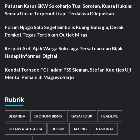
Putusan Kasus SKW Sukoharjo Tuai Sorotan, Kuasa Hukum:
Semua Unsur Terpenuhi tapi Terdakwa Dilepaskan
Forum Njogo Solo Segel Simbolis Ruang Bahagia, Desak
Pemkot Tegas Tertibkan Outlet Miras
Respati Ardi Ajak Warga Solo Jaga Persatuan dan Bijak
Hadapi Informasi Digital
Kendal Tornado FC Hadapi PSS Sleman, Stefan Keeltjes Uji
Mental Pemain di Maguwoharjo
Rubrik
BERANDA
EKONOMI BISNIS
GAYA HIDUP
HEADLINE
HOAKS ATAU FAKTA
HUKUM
JATENG
NASIONAL