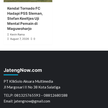
Kendal Tornado FC
Hadapi PSS Sleman,
Stefan Keeltjes Uji
Mental Pemain di
Maguwoharjo
Kevin Rama
August 7, 2026
0
JatengNow.com
PT KlikSolo Aksara Multimedia
Jl Margosari II No 38 Kota Salatiga
TELP: 081325765593 – 08812680188
Email: jatengnow@gmail.com