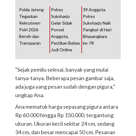
Polda Jateng
Polres
39 Anggota
Tegaskan
Sukoharjo
Polres
Rekrutmen
Gelar Sidak
Sukoharjo Naik
Polri 2026
Ponsel
Pangkat di Hari
Bersih dan
Anggota,
Bhayangkara
Transparan
Pastikan Bebas
ke-78
Judi Online
“Sejak pemilu selesai, banyak yang mulai
tanya-tanya. Beberapa pesan gambar saja,
ada juga yang pesan sudah dengan pigura,”
ungkap Ana.
Ana mematok harga sepasang pigura antara
Rp 60.000 hingga Rp 150.000, tergantung
ukuran. Ukuran kecil sekitar 24 cm, sedang
34 cm, dan besar mencapai 50 cm. Pesanan