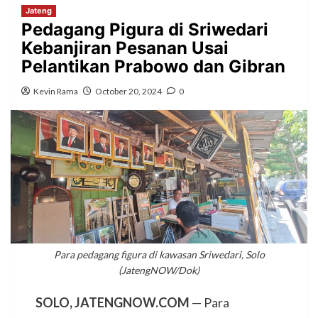
Jateng
Pedagang Pigura di Sriwedari
Kebanjiran Pesanan Usai
Pelantikan Prabowo dan Gibran
Kevin Rama
October 20, 2024
0
Para pedagang figura di kawasan Sriwedari, Solo
(JatengNOW/Dok)
SOLO, JATENGNOW.COM
— Para