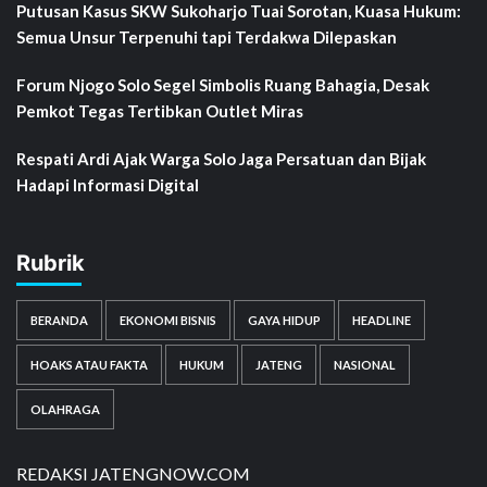
Putusan Kasus SKW Sukoharjo Tuai Sorotan, Kuasa Hukum:
Semua Unsur Terpenuhi tapi Terdakwa Dilepaskan
Forum Njogo Solo Segel Simbolis Ruang Bahagia, Desak
Pemkot Tegas Tertibkan Outlet Miras
Respati Ardi Ajak Warga Solo Jaga Persatuan dan Bijak
Hadapi Informasi Digital
Rubrik
BERANDA
EKONOMI BISNIS
GAYA HIDUP
HEADLINE
HOAKS ATAU FAKTA
HUKUM
JATENG
NASIONAL
OLAHRAGA
REDAKSI JATENGNOW.COM