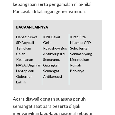
kebangsaan serta pengamalan nilai-nilai
Pancasila di kalangan generasi muda.
BACAAN LAINNYA
Hebat! Siswa
KPK Bakal
Kirab Pita
SD Boyolali
Gelar
Hitam di CFD
Temukan
Roadshow Bus
Solo, Jeritan
Celah
Antikorupsi di
Seniman yang
Keamanan
Semarang,
Merindukan
NASA, Diganjar
Gaungkan
Rumah
Laptop dari
Semangat
Berkarya
Gubernur
Antikorupsi
Luthfi
Acara diawali dengan suasana penuh
semangat saat para peserta diajak
menyanyikan lagu-lagu nasional sebagai