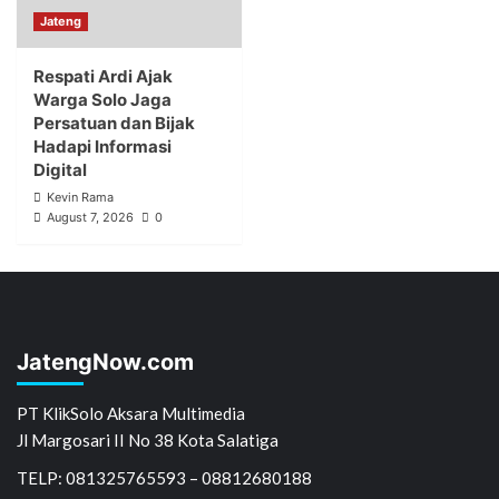
Jateng
Respati Ardi Ajak
Warga Solo Jaga
Persatuan dan Bijak
Hadapi Informasi
Digital
Kevin Rama
August 7, 2026
0
JatengNow.com
PT KlikSolo Aksara Multimedia
Jl Margosari II No 38 Kota Salatiga
TELP: 081325765593 – 08812680188