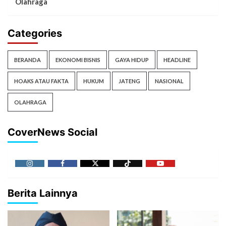
Olahraga
Categories
BERANDA
EKONOMI BISNIS
GAYA HIDUP
HEADLINE
HOAKS ATAU FAKTA
HUKUM
JATENG
NASIONAL
OLAHRAGA
CoverNews Social
Berita Lainnya