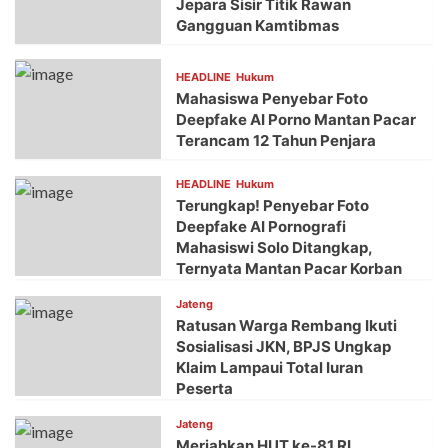
Jepara Sisir Titik Rawan
Gangguan Kamtibmas
HEADLINE
Hukum
Mahasiswa Penyebar Foto
Deepfake AI Porno Mantan Pacar
Terancam 12 Tahun Penjara
HEADLINE
Hukum
Terungkap! Penyebar Foto
Deepfake AI Pornografi
Mahasiswi Solo Ditangkap,
Ternyata Mantan Pacar Korban
Jateng
Ratusan Warga Rembang Ikuti
Sosialisasi JKN, BPJS Ungkap
Klaim Lampaui Total Iuran
Peserta
Jateng
Meriahkan HUT ke-81 RI,