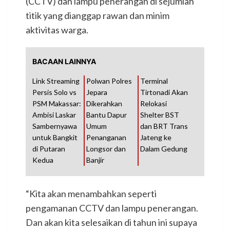
(CCTV) dan lampu penerangan di sejumlah
titik yang dianggap rawan dan minim
aktivitas warga.
BACAAN LAINNYA
Link Streaming
Polwan Polres
Terminal
Persis Solo vs
Jepara
Tirtonadi Akan
PSM Makassar:
Dikerahkan
Relokasi
Ambisi Laskar
Bantu Dapur
Shelter BST
Sambernyawa
Umum
dan BRT Trans
untuk Bangkit
Penanganan
Jateng ke
di Putaran
Longsor dan
Dalam Gedung
Kedua
Banjir
“Kita akan menambahkan seperti
pengamanan CCTV dan lampu penerangan.
Dan akan kita selesaikan di tahun ini supaya