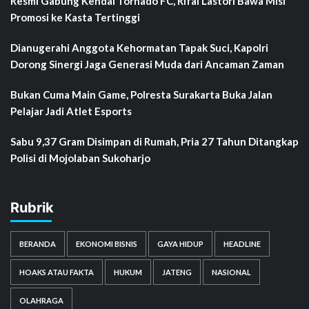
Resmi Gabung Kendal Tornado FC, Rifal Lastori Bawa Misi
Promosi ke Kasta Tertinggi
Dianugerahi Anggota Kehormatan Tapak Suci, Kapolri
Dorong Sinergi Jaga Generasi Muda dari Ancaman Zaman
Bukan Cuma Main Game, Polresta Surakarta Buka Jalan
Pelajar Jadi Atlet Esports
Sabu 9,37 Gram Disimpan di Rumah, Pria 27 Tahun Ditangkap
Polisi di Mojolaban Sukoharjo
Rubrik
BERANDA
EKONOMI BISNIS
GAYA HIDUP
HEADLINE
HOAKS ATAU FAKTA
HUKUM
JATENG
NASIONAL
OLAHRAGA