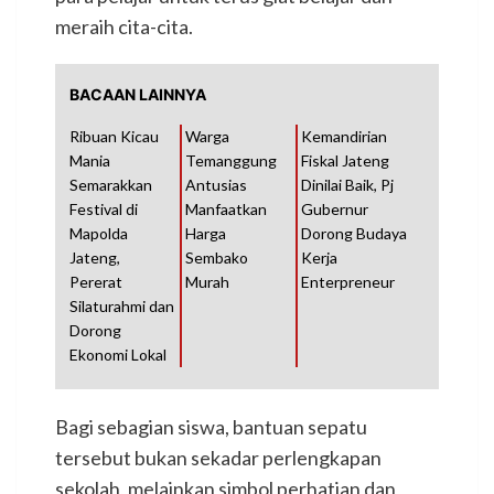
meraih cita-cita.
BACAAN LAINNYA
Ribuan Kicau
Warga
Kemandirian
Mania
Temanggung
Fiskal Jateng
Semarakkan
Antusias
Dinilai Baik, Pj
Festival di
Manfaatkan
Gubernur
Mapolda
Harga
Dorong Budaya
Jateng,
Sembako
Kerja
Pererat
Murah
Enterpreneur
Silaturahmi dan
Dorong
Ekonomi Lokal
Bagi sebagian siswa, bantuan sepatu
tersebut bukan sekadar perlengkapan
sekolah, melainkan simbol perhatian dan