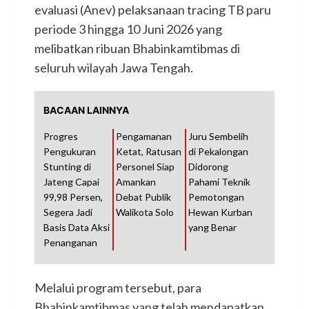
evaluasi (Anev) pelaksanaan tracing TB paru
periode 3 hingga 10 Juni 2026 yang
melibatkan ribuan Bhabinkamtibmas di
seluruh wilayah Jawa Tengah.
BACAAN LAINNYA
Progres
Pengamanan
Juru Sembelih
Pengukuran
Ketat, Ratusan
di Pekalongan
Stunting di
Personel Siap
Didorong
Jateng Capai
Amankan
Pahami Teknik
99,98 Persen,
Debat Publik
Pemotongan
Segera Jadi
Walikota Solo
Hewan Kurban
Basis Data Aksi
yang Benar
Penanganan
Melalui program tersebut, para
Bhabinkamtibmas yang telah mendapatkan