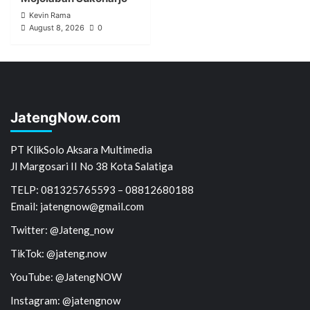
Kevin Rama
August 8, 2026
0
JatengNow.com
PT KlikSolo Aksara Multimedia
Jl Margosari II No 38 Kota Salatiga
TELP: 081325765593 – 08812680188
Email: jatengnow@gmail.com
Twitter: @Jateng_now
TikTok: @jateng.now
YouTube: @JatengNOW
Instagram: @jatengnow