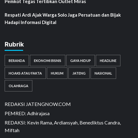
Pemkot Tegas Tertibkan Outlet Miras
Respati Ardi Ajak Warga Solo Jaga Persatuan dan Bijak
Hadapi Informasi Digital
Rubrik
BERANDA
EKONOMI BISNIS
GAYA HIDUP
HEADLINE
HOAKS ATAU FAKTA
HUKUM
JATENG
NASIONAL
OLAHRAGA
REDAKSI JATENGNOW.COM
PEMRED: Adhirajasa
REDAKSI: Kevin Rama, Ardiansyah, Benediktus Candra,
Miftah