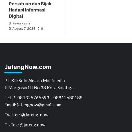
Persatuan dan Bijak
Hadapi Informasi
Digital
Kevin Rama
August 7, 2026
0
JatengNow.com
PT KlikSolo Aksara Multimedia
Jl Margosari II No 38 Kota Salatiga
TELP: 081325765593 – 08812680188
Email: jatengnow@gmail.com
Twitter: @Jateng_now
TikTok: @jateng.now