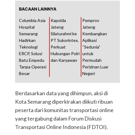
BACAAN LAINNYA
Columbia Asia
Kapolda
Pemprov
Hospital
Jateng
Jateng
Semarang
Silaturahmi ke
Kembangkan
Hadirkan
PT Sukorintex,
Aplikasi
Teknologi
Perkuat
“Sedunia”
ERCP, Solusi
Hubungan Polri
untuk
Batu Empedu
dan Karyawan
Permudah
Tanpa Operasi
Perizinan Luar
Besar
Negeri
Berdasarkan data yang dihimpun, aksi di
Kota Semarang diperkirakan diikuti ribuan
peserta dari komunitas transportasi online
yang tergabung dalam Forum Diskusi
Transportasi Online Indonesia (FDTOI).