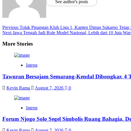
See author's posts
Previous
Tolak Pinangan Klub Liga 1, Kapten Dimas Sukarno Tetap
Next
Jawa Tengah Jadi Role Model Nasional, Lebih dari 10 Juta War
More Stories
Jateng
Tawuran Bersajam Semarang-Kendal Dibongkar, 4 T
Kevin Rama
August 7, 2026
0
Jateng
Forum Njogo Solo Segel Simbolis Ruang Bahagia, De
Kevin Rama
August 7, 2026
0