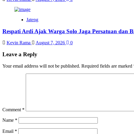
Jateng
Respati Ardi Ajak Warga Solo Jaga Persatuan dan Bi
Kevin Rama
August 7, 2026
0
Leave a Reply
Your email address will not be published.
Required fields are marked
Comment
*
Name
*
Email
*