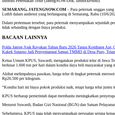
Ilustrasi Peternakan Telur (JatengNOW/Dok. IInstockPhoto)
SEMARANG, JATENGNOW.COM
– Para peternak unggas yang
Luthfi dalam audiensi yang berlangsung di Semarang, Rabu (10/6/202
Dalam pertemuan tersebut, para peternak menyampaikan sejumlah perso
tidak sebanding dengan biaya produksi.
BACAAN LAINNYA
Polda Jateng Ajak Rayakan Tahun Baru 2026 Tanpa Kembang Api, Ga
Kakek Sutarno Jadi Penyemangat Satgas TMMD di Desa Puro, Teta
Ketua Umum KPUS, Suwardi, mengatakan produksi telur di Jawa Tengah
berkisar 1.600 ton per hari dalam kondisi daya beli masyarakat yang 
Akibat melimpahnya pasokan, harga telur di tingkat peternak meroso
Rp26.500 per kilogram.
“Kondisi hari ini biaya pokok produksi naik, tetapi harga telur justr
KPUS berharap pemerintah dapat membantu meningkatkan penyerapan 
Menurut Suwardi, Badan Gizi Nasional (BGN) dan Satuan Pelayanan P
Sebelumnya, KPUS juga telah menyampaikan persoalan serupa kepada 