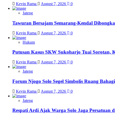
Kevin Rama
August 7, 2026
0
Jateng
Tawuran Bersajam Semarang-Kendal Dibongkar,
Kevin Rama
August 7, 2026
0
Hukum
Putusan Kasus SKW Sukoharjo Tuai Sorotan, 
Kevin Rama
August 7, 2026
0
Jateng
Forum Njogo Solo Segel Simbolis Ruang Bahagi
Kevin Rama
August 7, 2026
0
Jateng
Respati Ardi Ajak Warga Solo Jaga Persatuan d