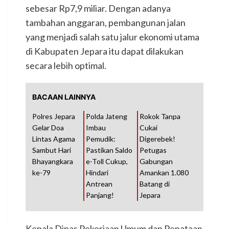
sebesar Rp7,9 miliar. Dengan adanya
tambahan anggaran, pembangunan jalan
yang menjadi salah satu jalur ekonomi utama
di Kabupaten Jepara itu dapat dilakukan
secara lebih optimal.
BACAAN LAINNYA
Polres Jepara
Polda Jateng
Rokok Tanpa
Gelar Doa
Imbau
Cukai
Lintas Agama
Pemudik:
Digerebek!
Sambut Hari
Pastikan Saldo
Petugas
Bhayangkara
e-Toll Cukup,
Gabungan
ke-79
Hindari
Amankan 1.080
Antrean
Batang di
Panjang!
Jepara
Kepala Dinas Pekerjaan Umum dan Penataan