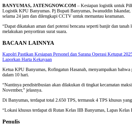
BANYUMAS, JATENGNOW.COM
– Kesiapan logistik untuk Pi
Logistik KPU Banyumas. Pj Bupati Banyumas, Iwanuddin Iskandar, m
selama 24 jam dan dilengkapi CCTV untuk memantau keamanan.
“Dapat dikatakan aman dari potensi bencana seperti banjir dan tanah
melakukan penyortiran surat suara.
BACAAN LAINNYA
Kapolri Pastikan Kesiapan Personel dan Sarana Operasi Ketupat 202
Laporkan Harta Kekayaan
Ketua KPU Banyumas, Rofingatun Hasanah, menyampaikan bahwa penyor
dalam 10 hari.
“Nantinya pendistribusian akan dilakukan di tingkat kecamatan mak
November,” jelasnya.
Di Banyumas, terdapat total 2.650 TPS, termasuk 4 TPS khusus yang
“Lokasi khusus terdapat di Rutan Kelas IIB Banyumas, Lapas Kelas I
Penulis