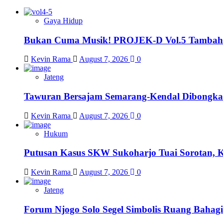
Gaya Hidup
Bukan Cuma Musik! PROJEK-D Vol.5 Tambah 
Kevin Rama
August 7, 2026
0
Jateng
Tawuran Bersajam Semarang-Kendal Dibongkar,
Kevin Rama
August 7, 2026
0
Hukum
Putusan Kasus SKW Sukoharjo Tuai Sorotan, 
Kevin Rama
August 7, 2026
0
Jateng
Forum Njogo Solo Segel Simbolis Ruang Bahagi