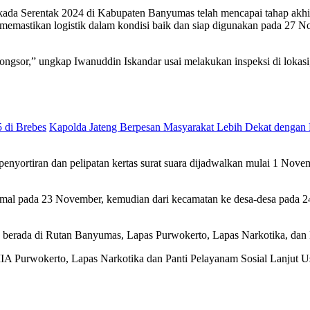
lkada Serentak 2024 di Kabupaten Banyumas telah mencapai tahap akhir
emastikan logistik dalam kondisi baik dan siap digunakan pada 27 N
 longsor,” ungkap Iwanuddin Iskandar usai melakukan inspeksi di lokas
5 di Brebes
Kapolda Jateng Berpesan Masyarakat Lebih Dekat dengan 
tiran dan pelipatan kertas surat suara dijadwalkan mulai 1 Novembe
simal pada 23 November, kemudian dari kecamatan ke desa-desa pada 2
 berada di Rutan Banyumas, Lapas Purwokerto, Lapas Narkotika, dan P
IA Purwokerto, Lapas Narkotika dan Panti Pelayanam Sosial Lanjut Us