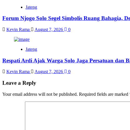
Jateng
Forum Njogo Solo Segel Simbolis Ruang Bahagia, De
Kevin Rama
August 7, 2026
0
Jateng
Respati Ardi Ajak Warga Solo Jaga Persatuan dan Bi
Kevin Rama
August 7, 2026
0
Leave a Reply
Your email address will not be published.
Required fields are marked