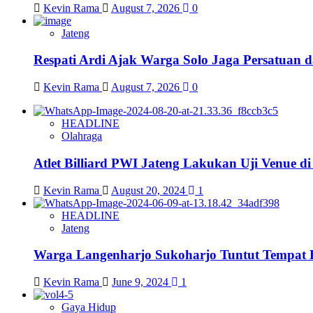
Kevin Rama
August 7, 2026
0
Jateng
Respati Ardi Ajak Warga Solo Jaga Persatuan d
Kevin Rama
August 7, 2026
0
HEADLINE
Olahraga
Atlet Billiard PWI Jateng Lakukan Uji Venue 
Kevin Rama
August 20, 2024
1
HEADLINE
Jateng
Warga Langenharjo Sukoharjo Tuntut Tempat 
Kevin Rama
June 9, 2024
1
Gaya Hidup