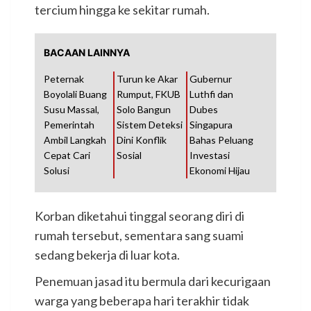
tercium hingga ke sekitar rumah.
BACAAN LAINNYA
Peternak
Turun ke Akar
Gubernur
Boyolali Buang
Rumput, FKUB
Luthfi dan
Susu Massal,
Solo Bangun
Dubes
Pemerintah
Sistem Deteksi
Singapura
Ambil Langkah
Dini Konflik
Bahas Peluang
Cepat Cari
Sosial
Investasi
Solusi
Ekonomi Hijau
Korban diketahui tinggal seorang diri di
rumah tersebut, sementara sang suami
sedang bekerja di luar kota.
Penemuan jasad itu bermula dari kecurigaan
warga yang beberapa hari terakhir tidak