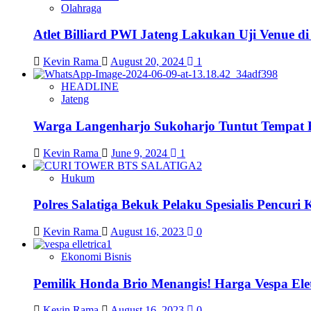
Olahraga
Atlet Billiard PWI Jateng Lakukan Uji Venue 
Kevin Rama
August 20, 2024
1
HEADLINE
Jateng
Warga Langenharjo Sukoharjo Tuntut Tempat 
Kevin Rama
June 9, 2024
1
Hukum
Polres Salatiga Bekuk Pelaku Spesialis Pencur
Kevin Rama
August 16, 2023
0
Ekonomi Bisnis
Pemilik Honda Brio Menangis! Harga Vespa Elet
Kevin Rama
August 16, 2023
0