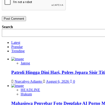
Search
Latest
Popular
Trending
Jateng
Patroli Hingga Dini Hari, Polres Jepara Sisir
Nurcahyo Adianto
August 6, 2026
0
HEADLINE
Hukum
Mahasiswa Penyebar Foto Deepfake AI Porno 