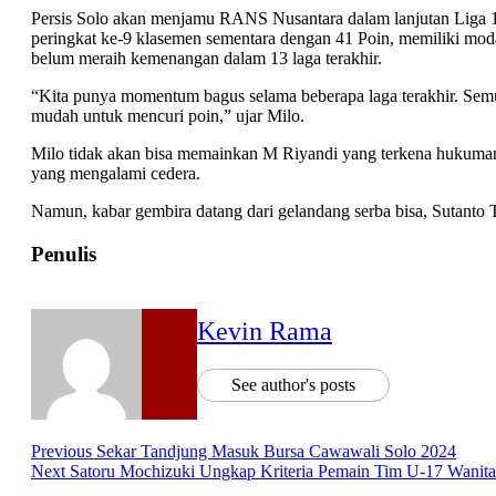
Persis Solo akan menjamu RANS Nusantara dalam lanjutan Liga 1
peringkat ke-9 klasemen sementara dengan 41 Poin, memiliki moda
belum meraih kemenangan dalam 13 laga terakhir.
“Kita punya momentum bagus selama beberapa laga terakhir. Semua 
mudah untuk mencuri poin,” ujar Milo.
Milo tidak akan bisa memainkan M Riyandi yang terkena hukuman 
yang mengalami cedera.
Namun, kabar gembira datang dari gelandang serba bisa, Sutanto 
Penulis
Kevin Rama
See author's posts
Post
Previous
Sekar Tandjung Masuk Bursa Cawawali Solo 2024
Next
Satoru Mochizuki Ungkap Kriteria Pemain Tim U-17 Wanita
Navigation