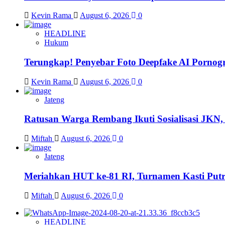
Kevin Rama
August 6, 2026
0
HEADLINE
Hukum
Terungkap! Penyebar Foto Deepfake AI Pornog
Kevin Rama
August 6, 2026
0
Jateng
Ratusan Warga Rembang Ikuti Sosialisasi JKN
Miftah
August 6, 2026
0
Jateng
Meriahkan HUT ke-81 RI, Turnamen Kasti Putr
Miftah
August 6, 2026
0
HEADLINE