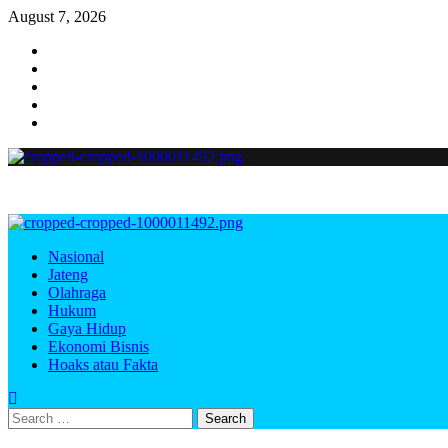
Skip
August 7, 2026
to
Instagram
content
Facebook
Twitter
TikTok
Youtube
Primary
Menu
Nasional
Jateng
Olahraga
Hukum
Gaya Hidup
Ekonomi Bisnis
Hoaks atau Fakta
Search
for: