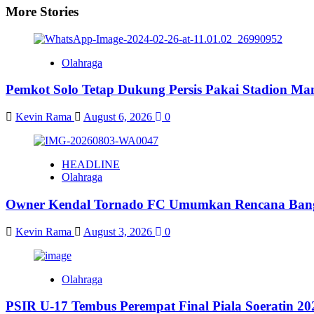
More Stories
Olahraga
Pemkot Solo Tetap Dukung Persis Pakai Stadion Ma
Kevin Rama
August 6, 2026
0
HEADLINE
Olahraga
Owner Kendal Tornado FC Umumkan Rencana Bangu
Kevin Rama
August 3, 2026
0
Olahraga
PSIR U-17 Tembus Perempat Final Piala Soeratin 2